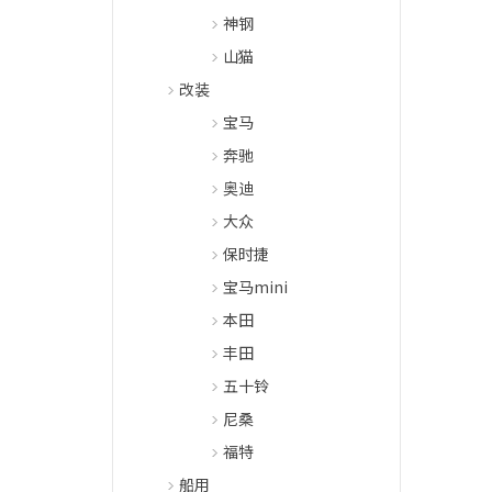
神钢
山猫
改装
宝马
奔驰
奥迪
大众
保时捷
宝马mini
本田
丰田
五十铃
尼桑
福特
船用