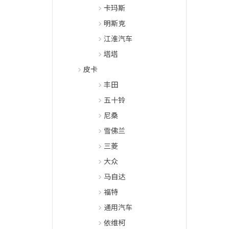
卡玛斯
明斯克
江淮汽车
塔塔
皮卡
丰田
五十铃
尼桑
雪佛兰
三菱
大众
马自达
福特
通用汽车
依维柯