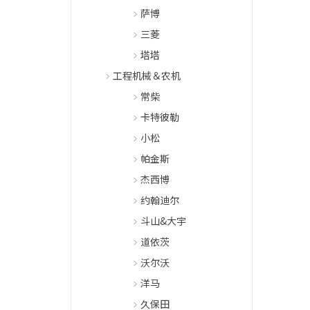
萨博
三菱
塔塔
工程机械＆农机
常柴
卡特彼勒
小松
帕金斯
杰西博
约翰迪尔
斗山&大宇
道依茨
沃尔沃
洋马
久保田