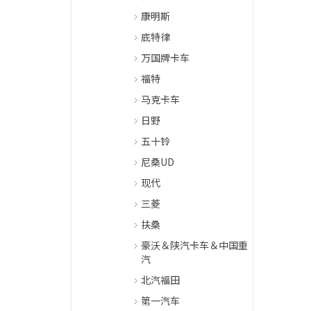
康明斯
底特律
万国牌卡车
福特
马克卡车
日野
五十铃
尼桑UD
现代
三菱
扶桑
豪沃＆陕汽卡车＆中国重
汽
北汽福田
第一汽车