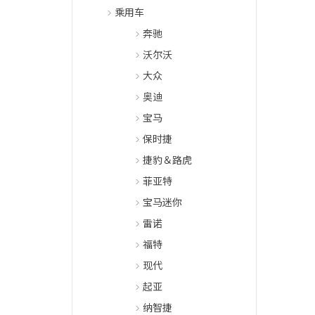
乘用车
奔驰
沃尔沃
大众
奥迪
宝马
保时捷
捷豹＆路虎
菲亚特
宝马迷你
雷诺
福特
现代
起亚
纳智捷