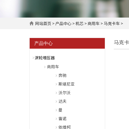
网站首页
>
产品中心
>
机芯
>
商用车
> 马克卡车 >
马克
产品中心
涡轮增压器
商用车
奔驰
斯堪尼亚
沃尔沃
达夫
曼
雷诺
依维柯