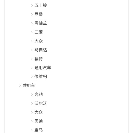
五十铃
尼桑
雪佛兰
三菱
大众
马自达
福特
通用汽车
依维柯
乘用车
奔驰
沃尔沃
大众
奥迪
宝马