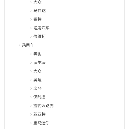
大众
马自达
福特
通用汽车
依维柯
乘用车
奔驰
沃尔沃
大众
奥迪
宝马
保时捷
捷豹＆路虎
菲亚特
宝马迷你