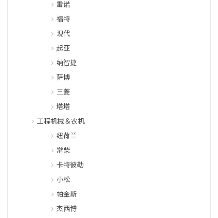
雷诺
福特
现代
起亚
纳智捷
萨博
三菱
塔塔
工程机械＆农机
纽荷兰
常柴
卡特彼勒
小松
帕金斯
杰西博