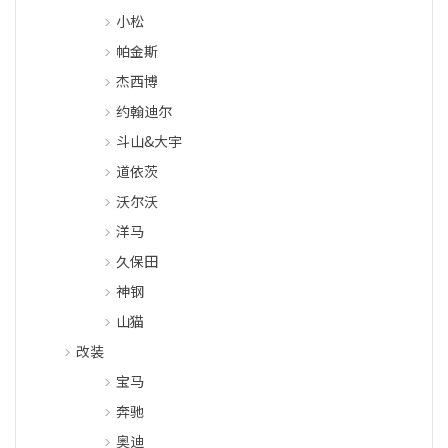
小松
帕金斯
杰西博
约翰迪尔
斗山&大宇
道依茨
沃尔沃
洋马
久保田
神钢
山猫
改装
宝马
奔驰
奥迪