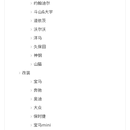
约翰迪尔
斗山&大宇
道依茨
沃尔沃
洋马
久保田
神钢
山猫
改装
宝马
奔驰
奥迪
大众
保时捷
宝马mini