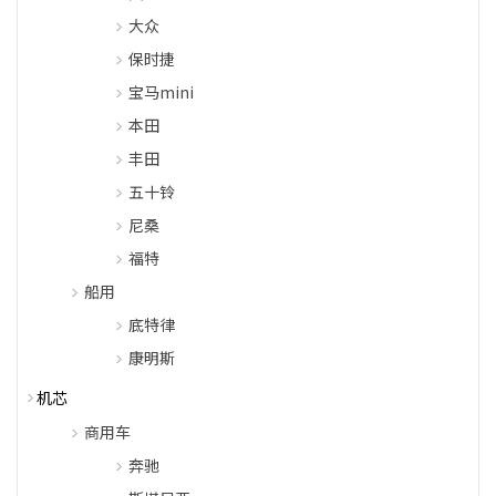
大众
保时捷
宝马mini
本田
丰田
五十铃
尼桑
福特
船用
底特律
康明斯
机芯
商用车
奔驰