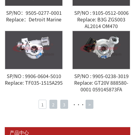
SP/NO：9505-0277-0001
SP/NO : 9105-0512-0006
Replace：Detroit Marine
Replace: B3G ZGS003
AL2014 OM470
A4700903180
SP/NO : 9905-0238-3019
SP/NO : 9906-0604-5010
Replace: GT20V 888580-
Replace: TF035-1515A295
0001 059145873FA
1
2
3
···
>
产品中心