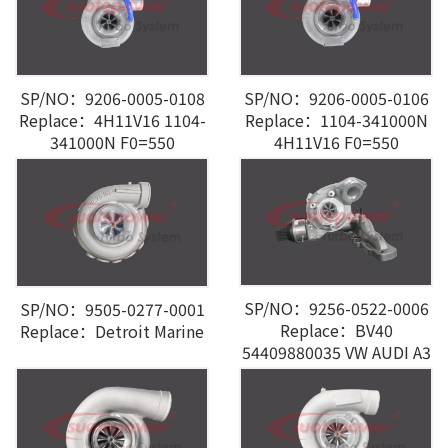
SP/NO：9206-0005-0108
SP/NO：9206-0005-0106
Replace：4H11V16 1104-
Replace：1104-341000N
341000N F0=550
4H11V16 F0=550
SP/NO：9256-0522-0006
SP/NO：9505-0277-0001
Replace：BV40
Replace：Detroit Marine
54409880035 VW AUDI A3
2.0L TDI