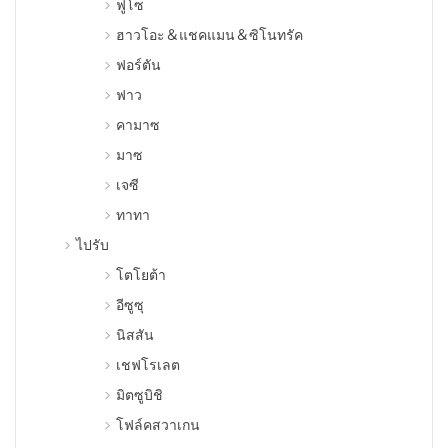
ฟูโซ
ฮาวโอะ＆แชคแมน＆ซิโนทรัค
ฟอร์ตัน
ฟาว
คามาซ
มาซ
เจซี
ทาทา
ไปรับ
โตโยต้า
อีซูซุ
นิสสัน
เชฟโรเลต
มิตซูบิชิ
โฟล์คสวาเกน