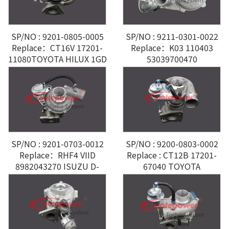
SP/NO : 9201-0805-0005
SP/NO : 9211-0301-0022
Replace：CT16V 17201-
Replace：K03 110403
11080TOYOTA HILUX 1GD
53039700470
2.8L
DL3E6K682AC FORD F150
3.5L ECOBOOST
SP/NO : 9201-0703-0012
SP/NO : 9200-0803-0002
Replace：RHF4 VIID
Replace : CT12B 17201-
8982043270 ISUZU D-
67040 TOYOTA
MAX 4JJ1 3.0L
LANDCRUISER 1KZ 3.0LD