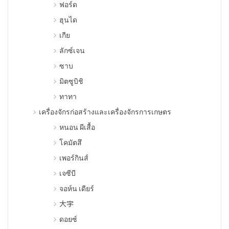
ฟอร์ด
ฮุนได
เกีย
ลักซ์เจน
ซาบ
มิตซูบิชิ
ทาทา
เครื่องจักรก่อสร้างและเครื่องจักรการเกษตร
หนอน ผีเสื้อ
โคมัตสึ
เพอร์กินส์
เจซีบี
จอห์น เดียร์
大宇
ดอยซ์