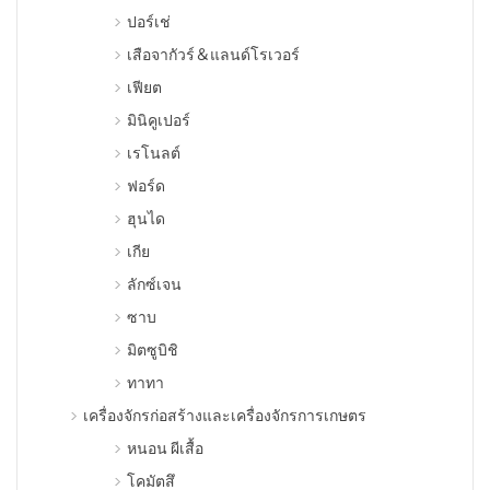
ปอร์เช่
เสือจากัวร์＆แลนด์โรเวอร์
เฟียต
มินิคูเปอร์
เรโนลต์
ฟอร์ด
ฮุนได
เกีย
ลักซ์เจน
ซาบ
มิตซูบิชิ
ทาทา
เครื่องจักรก่อสร้างและเครื่องจักรการเกษตร
หนอน ผีเสื้อ
โคมัตสึ