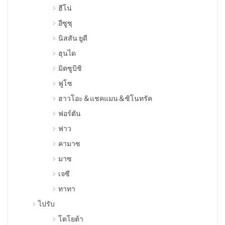
ฮีโน่
อีซูซุ
นิสสัน ยูดี
ฮุนได
มิตซูบิชิ
ฟูโซ
ฮาวโอะ＆แชคแมน＆ซิโนทรัค
ฟอร์ตัน
ฟาว
คามาซ
มาซ
เจซี
ทาทา
ไปรับ
โตโยต้า