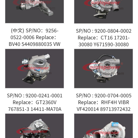
(中文) SP/NO：9256-
SP/NO : 9200-0804-0002
0522-0006 Replace：
Replace：CT16 17201-
BV40 54409880035 VW
30080 Y671590-30080
AUDI A3 2.0L TDI
TOYOTA HIACFTV-2KD
2.5L
SP/NO : 9200-0241-0001
SP/NO : 9200-0704-0005
Replace：GT2360V
Replace：RHF4H VIBR
767851-3 14411-MA70A
VF420014 89713972432
NISSAN CABSTAR 3.0L
ISUZU 4JB1T 2.8L