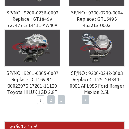
SP/NO : 9200-0236-0002
SP/NO : 9200-0230-0004
Replace : GT1849V
Replace : GT1549S
727477-5 14411-AW40A
452213-0003
NISSAN X-TRAIL
954F6K682AA FORD
RANSIT 2.5L
SP/NO : 9201-0805-0007
SP/NO : 9200-0242-0003
Replace : CT16V 94-
Replace：T25 704344-
00023976 17201-11120
0001 APL986 Ford Ranger
Toyota HILUX 1GD 2.8T
Maxion 2.5L
1
2
3
···
>
ศูนย์ผลิตภัณฑ์