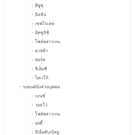
อีซูซุ
นิสสัน
เชฟโรเลต
มิตซูบิชิ
โฟล์คสวาเกน
มาสด้า
ฟอร์ด
จีเอ็มซี
ไอเวโก้
รถยนต์นั่งส่วนบุคคล.
เบนซ์
วอลโว่
โฟล์คสวาเกน
ออดี้
บีเอ็มดับเบิลยู