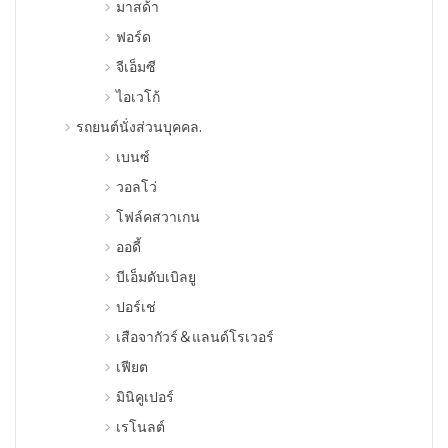
มาสด้า
ฟอร์ด
จีเอ็มซี
ไอเวโก้
รถยนต์นั่งส่วนบุคคล.
เบนซ์
วอลโว่
โฟล์คสวาเกน
ออดี้
บีเอ็มดับเบิลยู
ปอร์เช่
เสือจากัวร์＆แลนด์โรเวอร์
เฟียต
มินิคูเปอร์
เรโนลต์