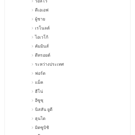
วอลโว่
ดีเอเอฟ
ผู้ชาย
เรโนลต์
ไอเวโก้
คัมมินส์
ดีทรอยต์
ระหว่างประเทศ
ฟอร์ด
แม็ค
ฮีโน่
อีซูซุ
นิสสัน ยูดี
ฮุนได
มิตซูบิชิ