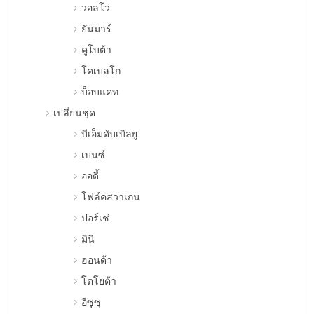
วอลโว่
ยันมาร์
คูโบต้า
โคเบลโก
บ็อบแคท
เปลี่ยนชุด
บีเอ็มดับเบิลยู
เบนซ์
ออดี้
โฟล์คสวาเกน
ปอร์เช่
มินิ
ฮอนด้า
โตโยต้า
อีซูซุ