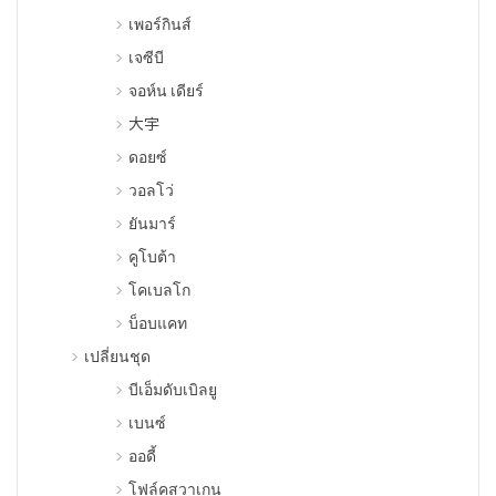
เพอร์กินส์
เจซีบี
จอห์น เดียร์
大宇
ดอยซ์
วอลโว่
ยันมาร์
คูโบต้า
โคเบลโก
บ็อบแคท
เปลี่ยนชุด
บีเอ็มดับเบิลยู
เบนซ์
ออดี้
โฟล์คสวาเกน