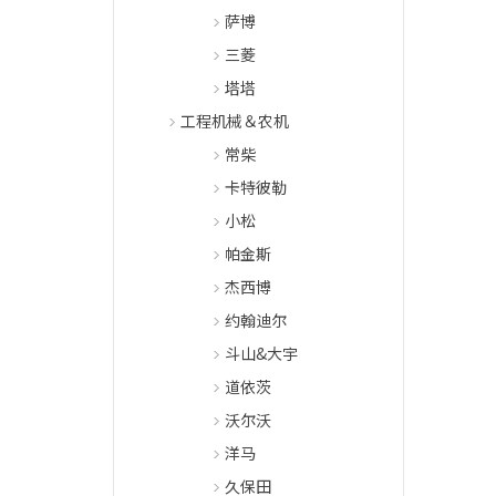
萨博
三菱
塔塔
工程机械＆农机
常柴
卡特彼勒
小松
帕金斯
杰西博
约翰迪尔
斗山&大宇
道依茨
沃尔沃
洋马
久保田