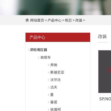
网站首页
>
产品中心
>
机芯
> 改装 >
改装
产品中心
涡轮增压器
商用车
奔驰
斯堪尼亚
沃尔沃
达夫
曼
SP/NO 
雷诺
依维柯