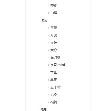
神钢
山猫
改装
宝马
奔驰
奥迪
大众
保时捷
宝马mini
本田
丰田
五十铃
尼桑
福特
船用