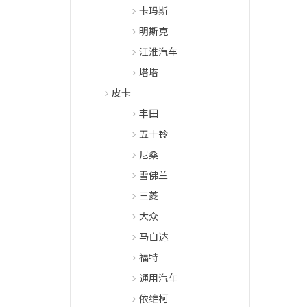
卡玛斯
明斯克
江淮汽车
塔塔
皮卡
丰田
五十铃
尼桑
雪佛兰
三菱
大众
马自达
福特
通用汽车
依维柯