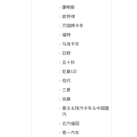
康明斯
底特律
万国牌卡车
福特
马克卡车
日野
五十铃
尼桑UD
现代
三菱
扶桑
豪沃＆陕汽卡车＆中国重
汽
北汽福田
第一汽车