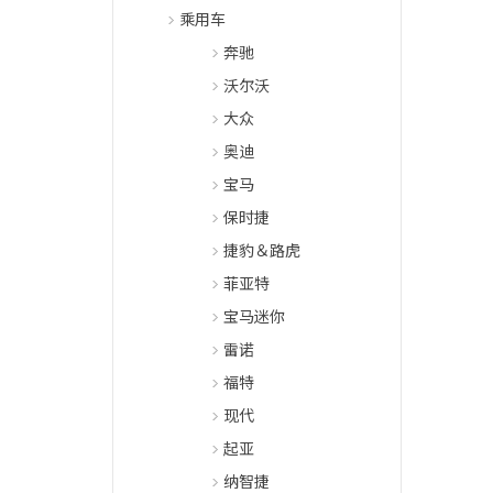
乘用车
奔驰
沃尔沃
大众
奥迪
宝马
保时捷
捷豹＆路虎
菲亚特
宝马迷你
雷诺
福特
现代
起亚
纳智捷