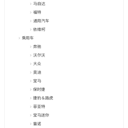
马自达
福特
通用汽车
依维柯
乘用车
奔驰
沃尔沃
大众
奥迪
宝马
保时捷
捷豹＆路虎
菲亚特
宝马迷你
雷诺