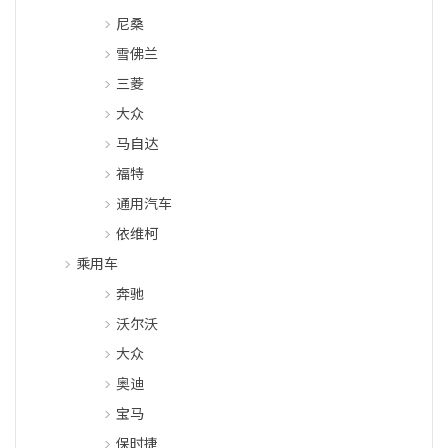
尼桑
雪佛兰
三菱
大众
马自达
福特
通用汽车
依维柯
乘用车
奔驰
沃尔沃
大众
奥迪
宝马
保时捷