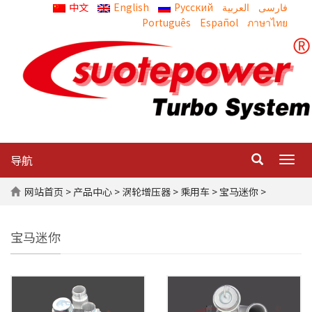
中文
English
Русский
العربية
Português
Español
ภาษาไทย
导航
Togg
navig
网站首页
>
产品中心
>
涡轮增压器
>
乘用车
> 宝马迷你 >
宝马迷你