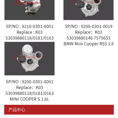
SP/NO : 9210-0301-0001
SP/NO : 9200-0301-0019
Replace : K03
Replace：K03
53039880118/0181/0163
53039880146 7575653
11657647003 BMW MINI
BMW Mini Cooper R55 1.6
COOPER 1.6L
SP/NO : 9200-0301-0001
Replace：K03
53039880118/0181/0163
MINI COOPER S 1.6L
产品中心