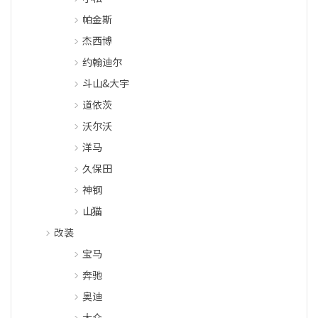
帕金斯
杰西博
约翰迪尔
斗山&大宇
道依茨
沃尔沃
洋马
久保田
神钢
山猫
改装
宝马
奔驰
奥迪
大众