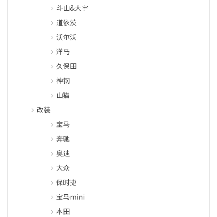
斗山&大宇
道依茨
沃尔沃
洋马
久保田
神钢
山猫
改装
宝马
奔驰
奥迪
大众
保时捷
宝马mini
本田