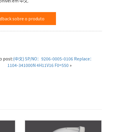
ponível em 中文.
dback sobre o produto
o post:
(中文) SP/NO：9206-0005-0106 Replace：
1104-341000N 4H11V16 F0=550
»