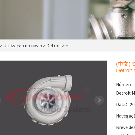
>
Utilização do navio
>
Detroit
> >
(中文) S
Detroit
Número 
Detroit 
Data：20
Navegaç
Breve de