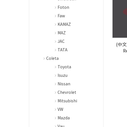
Foton
Faw
KAMAZ
MAZ
JAC
(中文)
TATA
R
Coleta
Toyota
Isuzu
Nissan
Chevrolet
Mitsubishi
VW
Mazda
Vau