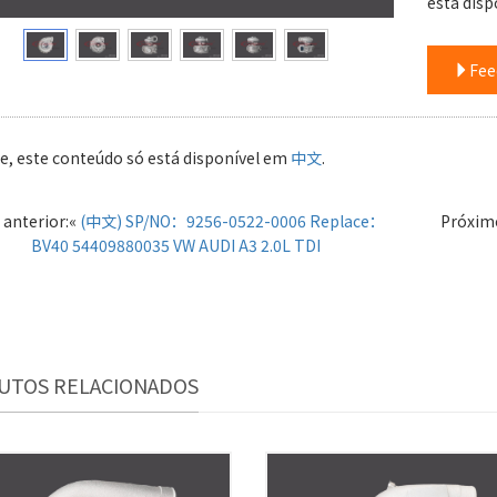
está dis
Fee
e, este conteúdo só está disponível em
中文
.
 anterior:«
(中文) SP/NO：9256-0522-0006 Replace：
Próxim
BV40 54409880035 VW AUDI A3 2.0L TDI
UTOS RELACIONADOS