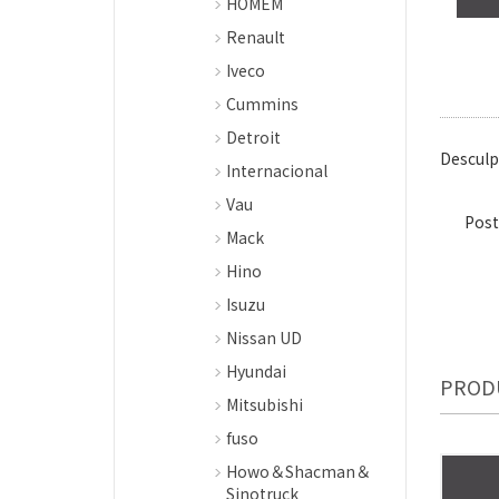
HOMEM
Renault
Iveco
Cummins
Detroit
Desculp
Internacional
Vau
Post
Mack
Hino
Isuzu
Nissan UD
Hyundai
PROD
Mitsubishi
fuso
Howo＆Shacman＆
Sinotruck