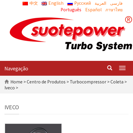
中文
English
Русский
العربية
Português
Español
ภาษาไทย
Navegação
Togg
navig
Home
>
Centro de Produtos
>
Turbocompressor
>
Coleta
>
Iveco >
IVECO