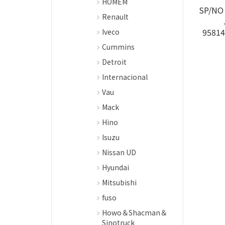
HOMEM
SP/NO 
Renault
95814
Iveco
Cummins
Detroit
Internacional
Vau
Mack
Hino
Isuzu
Nissan UD
Hyundai
Mitsubishi
fuso
Howo＆Shacman＆
Sinotruck