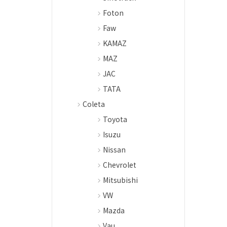
Foton
Faw
KAMAZ
MAZ
JAC
TATA
Coleta
Toyota
Isuzu
Nissan
Chevrolet
Mitsubishi
VW
Mazda
Vau