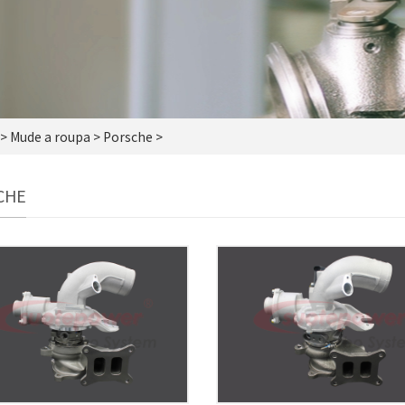
>
Mude a roupa
> Porsche >
CHE