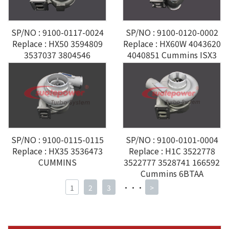
SP/NO : 9100-0117-0024
SP/NO : 9100-0120-0002
Replace : HX50 3594809
Replace : HX60W 4043620
3537037 3804546
4040851 Cummins ISX3
CUMMINS M11-350
SP/NO : 9100-0115-0115
SP/NO : 9100-0101-0004
Replace : HX35 3536473
Replace : H1C 3522778
CUMMINS
3522777 3528741 166592
Cummins 6BTAA
1
2
3
···
>