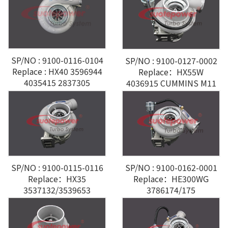
SP/NO : 9100-0116-0104
SP/NO : 9100-0127-0002
Replace : HX40 3596944
Replace：HX55W
4035415 2837305
4036915 CUMMINS M11
4042992 4035464 ST
SP/NO : 9100-0115-0116
SP/NO : 9100-0162-0001
Replace：HX35
Replace：HE300WG
3537132/3539653
3786174/175
3802770 CUMMINS 6BT
3795343/342 CUMMINS
QSB KOMASTU WA380