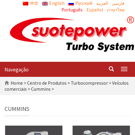
中文
English
Русский
العربية
Português
Español
ภาษาไทย
Navegação
Togg
navig
Home
>
Centro de Produtos
>
Turbocompressor
>
Veículos
comerciais
> Cummins >
CUMMINS