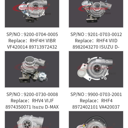
SP/NO : 9200-0704-0005
SP/NO : 9201-0703-0012
Replace：RHF4H VIBR
Replace：RHF4 VIID
VF420014 89713972432
8982043270 ISUZU D-
ISUZU 4JB1T 2.8L
MAX 4JJ1 3.0L
SP/NO : 9200-0730-0008
SP/NO : 9900-0703-2001
Replace：RHV4 VIJF
Replace：RHF4
8974350071 Isuzu D-MAX
8972402101 VA420037
3.0L
ISUZU D-MAX 2.5L