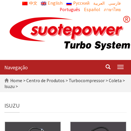
中文
English
Русский
العربية
Português
Español
ภาษาไทย
Navegação
Togg
navig
Home
>
Centro de Produtos
>
Turbocompressor
>
Coleta
>
Isuzu >
ISUZU