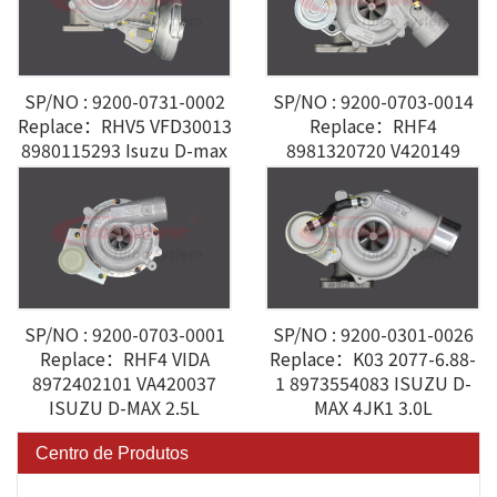
SP/NO : 9200-0731-0002
SP/NO : 9200-0703-0014
Replace：RHV5 VFD30013
Replace：RHF4
8980115293 Isuzu D-max
8981320720 V420149
4JJ1 3.0L
Isuzu
SP/NO : 9200-0703-0001
SP/NO : 9200-0301-0026
Replace：RHF4 VIDA
Replace：K03 2077-6.88-
8972402101 VA420037
1 8973554083 ISUZU D-
ISUZU D-MAX 2.5L
MAX 4JK1 3.0L
Centro de Produtos