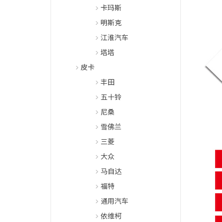
卡玛斯
明斯克
江淮汽车
塔塔
皮卡
丰田
五十铃
尼桑
雪佛兰
三菱
大众
马自达
福特
通用汽车
依维柯