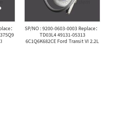
eplace：
SP/NO : 9200-0603-0003 Replace：
0375Q9
TD03L4 49131-05313
CI
6C1Q6K682CE Ford Transit VI 2.2L