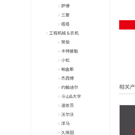
萨博
三菱
塔塔
工程机械＆农机
常柴
卡特彼勒
小松
帕金斯
杰西博
相关
约翰迪尔
斗山&大宇
道依茨
沃尔沃
洋马
久保田