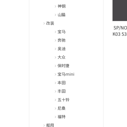
神钢
山猫
改装
SP/NO 
宝马
K03 5
奔驰
奥迪
大众
保时捷
宝马mini
本田
丰田
五十铃
尼桑
福特
船用