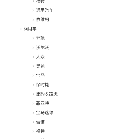
福特
通用汽车
依维柯
乘用车
奔驰
沃尔沃
大众
奥迪
宝马
保时捷
捷豹＆路虎
菲亚特
宝马迷你
雷诺
福特