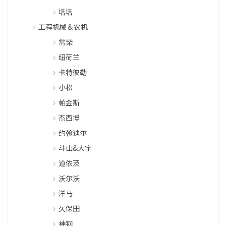
塔塔
工程机械＆农机
常柴
纽荷兰
卡特彼勒
小松
帕金斯
杰西博
约翰迪尔
斗山&大宇
道依茨
沃尔沃
洋马
久保田
神钢