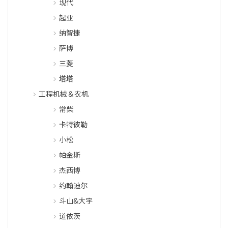
现代
起亚
纳智捷
萨博
三菱
塔塔
工程机械＆农机
常柴
卡特彼勒
小松
帕金斯
杰西博
约翰迪尔
斗山&大宇
道依茨