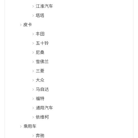
江淮汽车
塔塔
皮卡
丰田
五十铃
尼桑
雪佛兰
三菱
大众
马自达
福特
通用汽车
依维柯
乘用车
奔驰