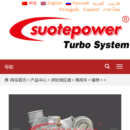
中文
English
Русский
العربية
Português
Español
ภาษาไทย
导航
Togg
navig
网站首页
>
产品中心
>
涡轮增压器
>
乘用车
>
福特
> >