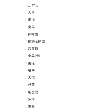
沃尔沃
大众
奥迪
宝马
保时捷
捷豹＆路虎
菲亚特
宝马迷你
雷诺
福特
现代
起亚
纳智捷
萨博
三菱