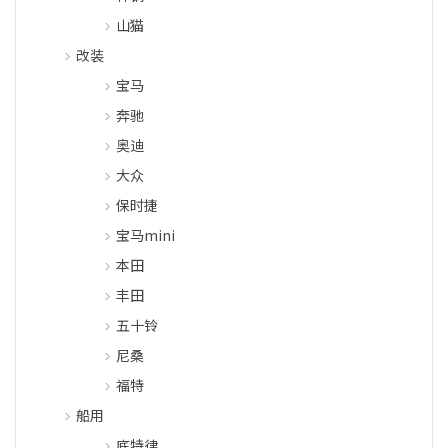
山猫
改装
宝马
奔驰
奥迪
大众
保时捷
宝马mini
本田
丰田
五十铃
尼桑
福特
船用
底特律