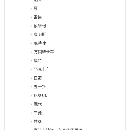
曼
雷诺
依维柯
康明斯
底特律
万国牌卡车
福特
马克卡车
日野
五十铃
尼桑UD
现代
三菱
扶桑
豪沃＆陕汽卡车＆中国重汽