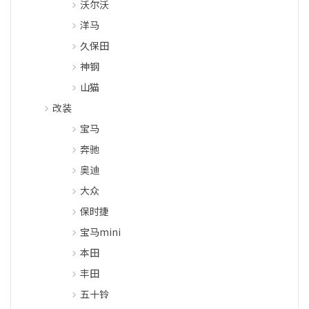
沃尔沃
洋马
久保田
神钢
山猫
改装
宝马
奔驰
奥迪
大众
保时捷
宝马mini
本田
丰田
五十铃