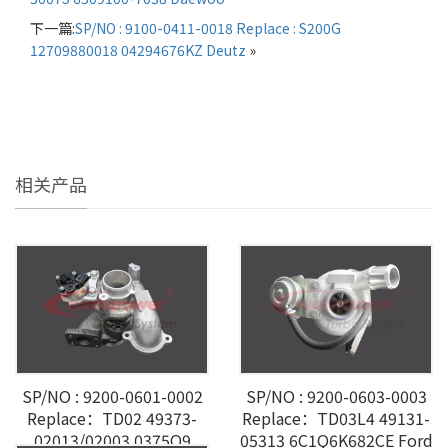
下一篇:
SP/NO : 9100-0411-0018 Replace : S200G
12709880018 04294676KZ Deutz
»
相关产品
SP/NO : 9200-0601-0002
SP/NO : 9200-0603-0003
Replace：TD02 49373-
Replace：TD03L4 49131-
02013/02003 0375Q9
05313 6C1Q6K682CE Ford