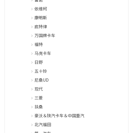
依维柯
康明斯
底特律
万国牌卡车
福特
马克卡车
日野
五十铃
尼桑UD
现代
三菱
扶桑
豪沃＆陕汽卡车＆中国重汽
北汽福田