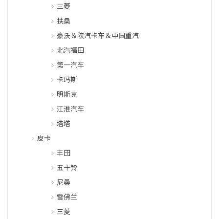
三菱
扶桑
豪沃＆陕汽卡车＆中国重汽
北汽福田
第一汽车
卡玛斯
明斯克
江淮汽车
塔塔
皮卡
丰田
五十铃
尼桑
雪佛兰
三菱