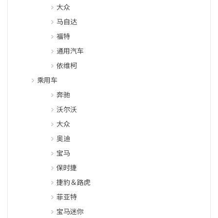
大众
马自达
福特
通用汽车
依维柯
乘用车
奔驰
沃尔沃
大众
奥迪
宝马
保时捷
捷豹＆路虎
菲亚特
宝马迷你