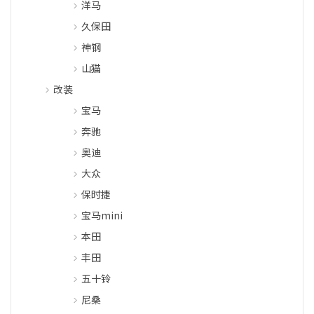
洋马
久保田
神钢
山猫
改装
宝马
奔驰
奥迪
大众
保时捷
宝马mini
本田
丰田
五十铃
尼桑