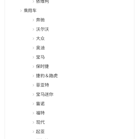
依维柯
乘用车
奔驰
沃尔沃
大众
奥迪
宝马
保时捷
捷豹＆路虎
菲亚特
宝马迷你
雷诺
福特
现代
起亚