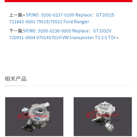
上一篇:«
SP/NO : 9200-0237-0109 Replace：GT2052S
721843-0001 79519/79522 Ford Ranger
下一篇:
SP/NO : 9200-0238-0005 Replace：GT2052V
720931-0004 070145701H VW transporter T5 2.5 TDI
»
相关产品