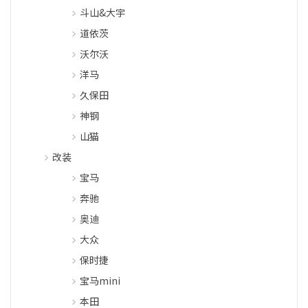
斗山&大宇
道依茨
沃尔沃
洋马
久保田
神钢
山猫
改装
宝马
奔驰
奥迪
大众
保时捷
宝马mini
本田