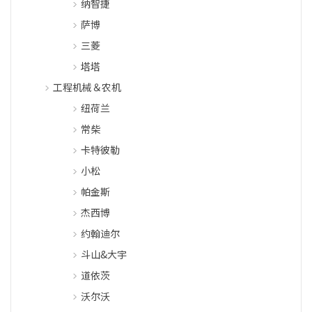
纳智捷
萨博
三菱
塔塔
工程机械＆农机
纽荷兰
常柴
卡特彼勒
小松
帕金斯
杰西博
约翰迪尔
斗山&大宇
道依茨
沃尔沃