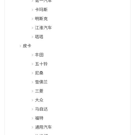
第一汽车
卡玛斯
明斯克
江淮汽车
塔塔
皮卡
丰田
五十铃
尼桑
雪佛兰
三菱
大众
马自达
福特
通用汽车