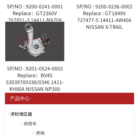
SP/NO : 9200-0241-0001
SP/NO : 9200-0236-0002
Replace：GT2360V
Replace : GT1849V
767851-3 14411-MA70A
727477-5 14411-AW40A
NISSAN CABSTAR 3.0L
NISSAN X-TRAIL
SP/NO : 9201-0524-0002
Replace：BV45
53039700338/0346 1411-
KH80A NISSAN NP300
2.5L
产品中心
涡轮增压器
商用车
奔驰