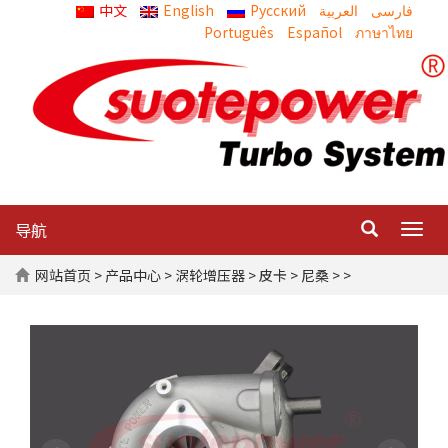
中文
English
Русский
العربية
Português
Español
ภาษาไทย
导航
Togg
navig
网站首页
>
产品中心
>
涡轮增压器
>
皮卡
>
尼桑
> >