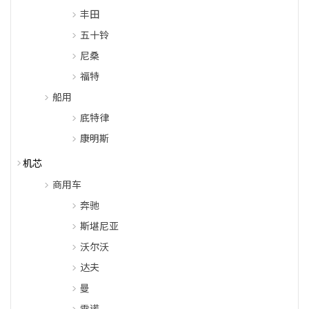
丰田
五十铃
尼桑
福特
船用
底特律
康明斯
机芯
商用车
奔驰
斯堪尼亚
沃尔沃
达夫
曼
雷诺