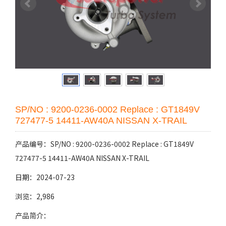
SP/NO : 9200-0236-0002 Replace : GT1849V
727477-5 14411-AW40A NISSAN X-TRAIL
产品编号：SP/NO : 9200-0236-0002 Replace : GT1849V
727477-5 14411-AW40A NISSAN X-TRAIL
日期：2024-07-23
浏览：2,986
产品简介：