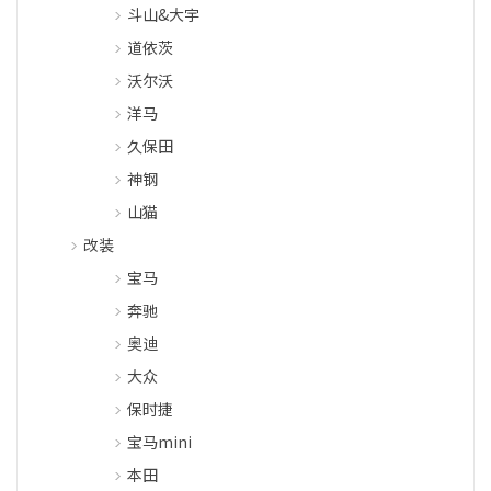
斗山&大宇
道依茨
沃尔沃
洋马
久保田
神钢
山猫
改装
宝马
奔驰
奥迪
大众
保时捷
宝马mini
本田