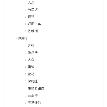
大众
马自达
福特
通用汽车
依维柯
乘用车
奔驰
沃尔沃
大众
奥迪
宝马
保时捷
捷豹＆路虎
菲亚特
宝马迷你