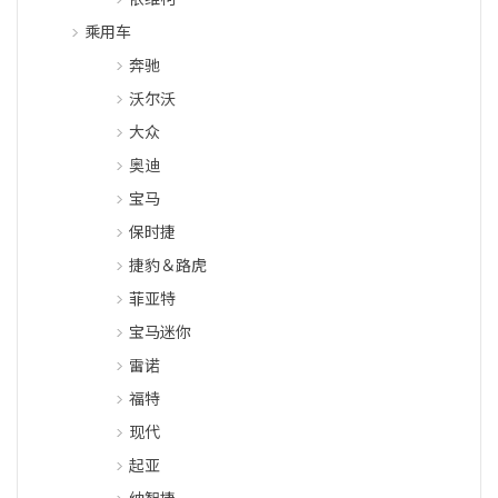
乘用车
奔驰
沃尔沃
大众
奥迪
宝马
保时捷
捷豹＆路虎
菲亚特
宝马迷你
雷诺
福特
现代
起亚