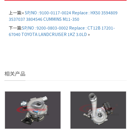
上一篇:«
SP/NO : 9100-0117-0024 Replace : HX50 3594809
3537037 3804546 CUMMINS M11-350
下一篇:
SP/NO : 9200-0803-0002 Replace : CT12B 17201-
67040 TOYOTA LANDCRUISER 1KZ 3.0LD
»
相关产品