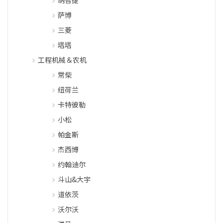
纳智捷
萨博
三菱
塔塔
工程机械＆农机
常柴
纽荷兰
卡特彼勒
小松
帕金斯
杰西博
约翰迪尔
斗山&大宇
道依茨
沃尔沃