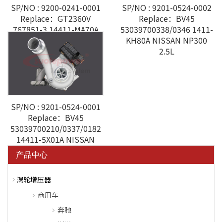
SP/NO : 9200-0241-0001
SP/NO : 9201-0524-0002
Replace：GT2360V
Replace：BV45
767851-3 14411-MA70A
53039700338/0346 1411-
NISSAN CABSTAR 3.0L
KH80A NISSAN NP300
2.5L
SP/NO : 9201-0524-0001
Replace：BV45
53039700210/0337/0182
14411-5X01A NISSAN
YD25 2.5T
产品中心
涡轮增压器
商用车
奔驰