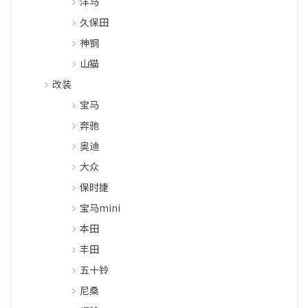
洋马
久保田
神钢
山猫
改装
宝马
奔驰
奥迪
大众
保时捷
宝马mini
本田
丰田
五十铃
尼桑