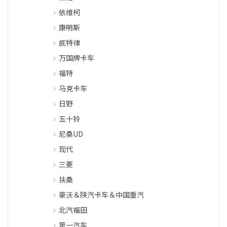
依维柯
康明斯
底特律
万国牌卡车
福特
马克卡车
日野
五十铃
尼桑UD
现代
三菱
扶桑
豪沃＆陕汽卡车＆中国重汽
北汽福田
第一汽车