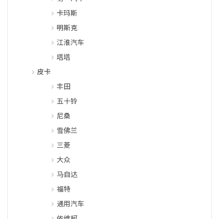
卡玛斯
明斯克
江淮汽车
塔塔
皮卡
丰田
五十铃
尼桑
雪佛兰
三菱
大众
马自达
福特
通用汽车
依维柯