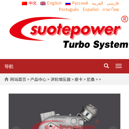
中文
English
Русский
العربية
Português
Español
ภาษาไทย
导航
Togg
navig
网站首页
>
产品中心
>
涡轮增压器
>
皮卡
>
尼桑
> >