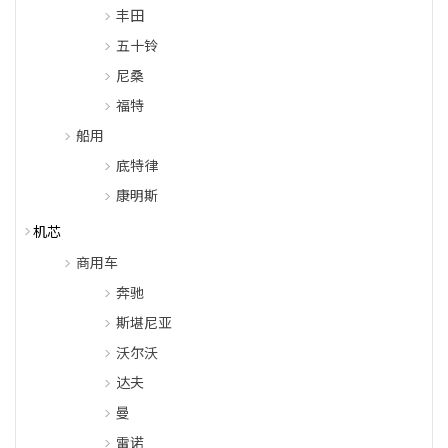
丰田
五十铃
尼桑
福特
船用
底特律
康明斯
机芯
商用车
奔驰
斯堪尼亚
沃尔沃
达夫
曼
雷诺