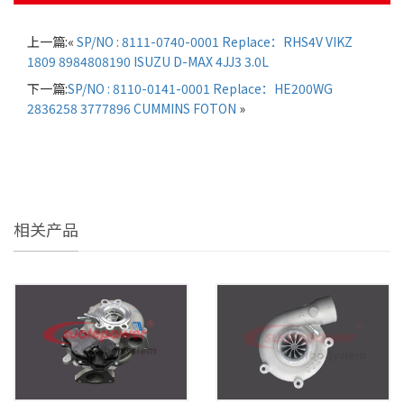
上一篇:«
SP/NO : 8111-0740-0001 Replace：RHS4V VIKZ
1809 8984808190 ISUZU D-MAX 4JJ3 3.0L
下一篇:
SP/NO : 8110-0141-0001 Replace：HE200WG
2836258 3777896 CUMMINS FOTON
»
相关产品