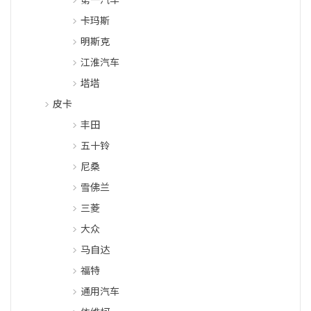
卡玛斯
明斯克
江淮汽车
塔塔
皮卡
丰田
五十铃
尼桑
雪佛兰
三菱
大众
马自达
福特
通用汽车