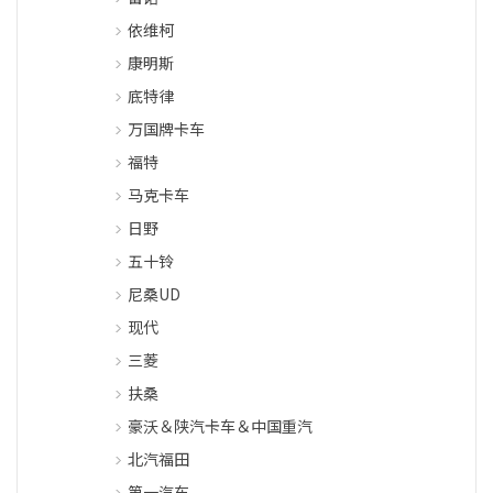
依维柯
康明斯
底特律
万国牌卡车
福特
马克卡车
日野
五十铃
尼桑UD
现代
三菱
扶桑
豪沃＆陕汽卡车＆中国重汽
北汽福田
第一汽车