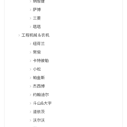
纳智捷
萨博
三菱
塔塔
工程机械＆农机
纽荷兰
常柴
卡特彼勒
小松
帕金斯
杰西博
约翰迪尔
斗山&大宇
道依茨
沃尔沃