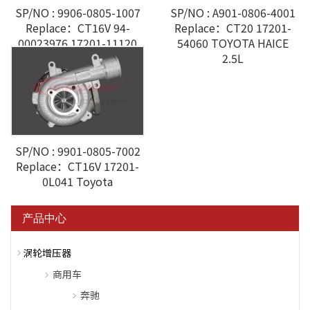
SP/NO : 9906-0805-1007
SP/NO : A901-0806-4001
Replace：CT16V 94-
Replace：CT20 17201-
00023976 17201-11120
54060 TOYOTA HAICE
Toyota HILUX 1GD 2.8T
2.5L
SP/NO : 9901-0805-7002
Replace：CT16V 17201-
0L041 Toyota
产品中心
涡轮增压器
商用车
奔驰