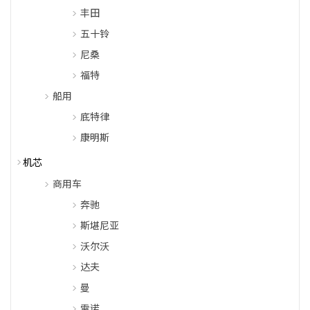
丰田
五十铃
尼桑
福特
船用
底特律
康明斯
机芯
商用车
奔驰
斯堪尼亚
沃尔沃
达夫
曼
雷诺