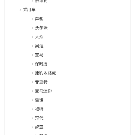
依维柯
乘用车
奔驰
沃尔沃
大众
奥迪
宝马
保时捷
捷豹＆路虎
菲亚特
宝马迷你
雷诺
福特
现代
起亚