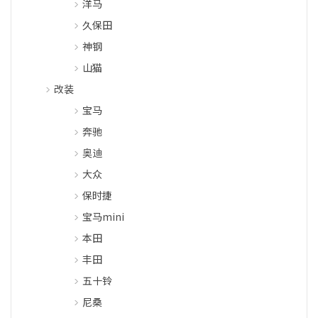
洋马
久保田
神钢
山猫
改装
宝马
奔驰
奥迪
大众
保时捷
宝马mini
本田
丰田
五十铃
尼桑