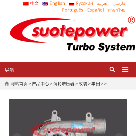
中文
English
Русский
العربية
Português
Español
ภาษาไทย
导航
Togg
navig
网站首页
>
产品中心
>
涡轮增压器
>
改装
>
丰田
> >