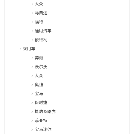
大众
马自达
福特
通用汽车
依维柯
乘用车
奔驰
沃尔沃
大众
奥迪
宝马
保时捷
捷豹＆路虎
菲亚特
宝马迷你