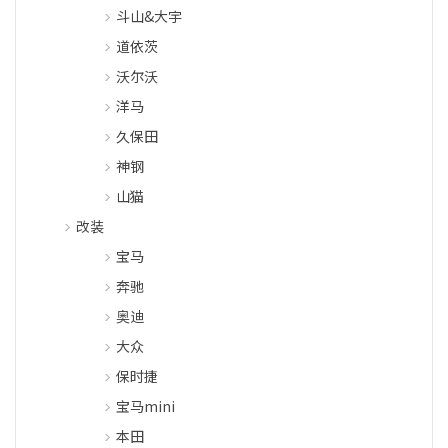
斗山&大宇
道依茨
沃尔沃
洋马
久保田
神钢
山猫
改装
宝马
奔驰
奥迪
大众
保时捷
宝马mini
本田