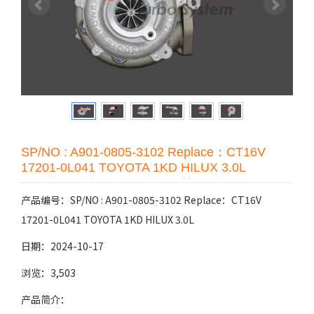
SP/NO : A901-0805-3102 Replace：CT16V
17201-0L041 TOYOTA 1KD HILUX 3.0L
产品编号：SP/NO : A901-0805-3102 Replace：CT16V
17201-0L041 TOYOTA 1KD HILUX 3.0L
日期：2024-10-17
浏览：3,503
产品简介：