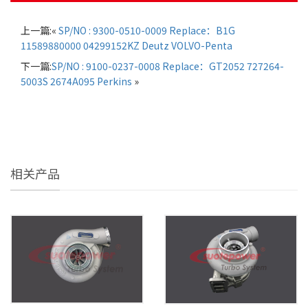
上一篇:«
SP/NO : 9300-0510-0009 Replace：B1G
11589880000 04299152KZ Deutz VOLVO-Penta
下一篇:
SP/NO : 9100-0237-0008 Replace：GT2052 727264-
5003S 2674A095 Perkins
»
相关产品