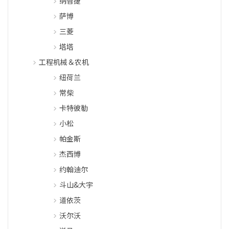
纳智捷
萨博
三菱
塔塔
工程机械＆农机
纽荷兰
常柴
卡特彼勒
小松
帕金斯
杰西博
约翰迪尔
斗山&大宇
道依茨
沃尔沃