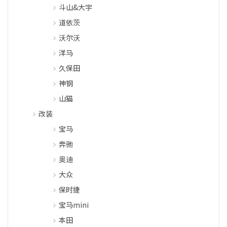
斗山&大宇
道依茨
沃尔沃
洋马
久保田
神钢
山猫
改装
宝马
奔驰
奥迪
大众
保时捷
宝马mini
本田