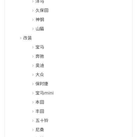
洋马
久保田
神钢
山猫
改装
宝马
奔驰
奥迪
大众
保时捷
宝马mini
本田
丰田
五十铃
尼桑