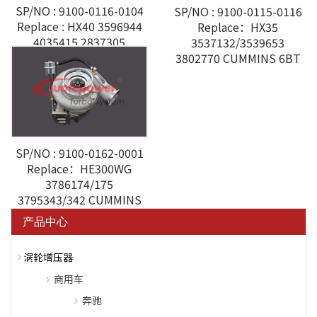
SP/NO : 9100-0116-0104
SP/NO : 9100-0115-0116
Replace : HX40 3596944
Replace：HX35
4035415 2837305
3537132/3539653
4042992 4035464 ST
3802770 CUMMINS 6BT
SP/NO : 9100-0162-0001
Replace：HE300WG
3786174/175
3795343/342 CUMMINS
QSB KOMASTU WA380
产品中心
涡轮增压器
商用车
奔驰