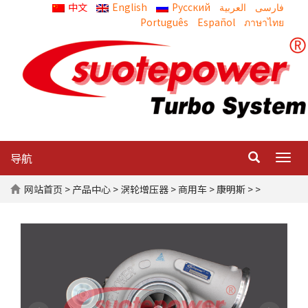
中文
English
Русский
العربية
Português
Español
ภาษาไทย
导航
Togg
navig
网站首页
>
产品中心
>
涡轮增压器
>
商用车
>
康明斯
> >