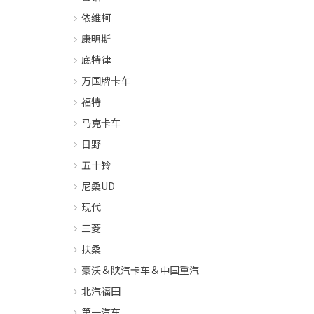
依维柯
康明斯
底特律
万国牌卡车
福特
马克卡车
日野
五十铃
尼桑UD
现代
三菱
扶桑
豪沃＆陕汽卡车＆中国重汽
北汽福田
第一汽车