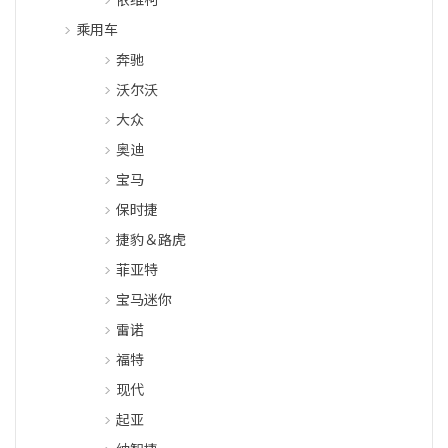
乘用车
奔驰
沃尔沃
大众
奥迪
宝马
保时捷
捷豹＆路虎
菲亚特
宝马迷你
雷诺
福特
现代
起亚