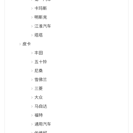
卡玛斯
明斯克
江淮汽车
塔塔
皮卡
丰田
五十铃
尼桑
雪佛兰
三菱
大众
马自达
福特
通用汽车
依维柯