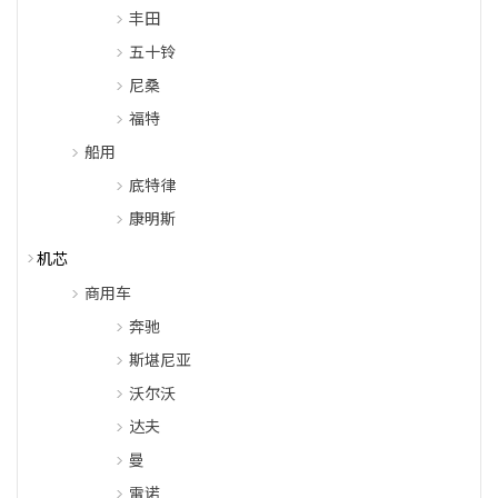
丰田
五十铃
尼桑
福特
船用
底特律
康明斯
机芯
商用车
奔驰
斯堪尼亚
沃尔沃
达夫
曼
雷诺