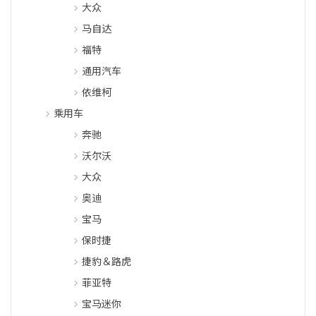
大众
马自达
福特
通用汽车
依维柯
乘用车
奔驰
沃尔沃
大众
奥迪
宝马
保时捷
捷豹＆路虎
菲亚特
宝马迷你