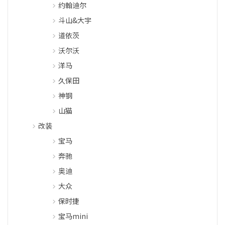
约翰迪尔
斗山&大宇
道依茨
沃尔沃
洋马
久保田
神钢
山猫
改装
宝马
奔驰
奥迪
大众
保时捷
宝马mini