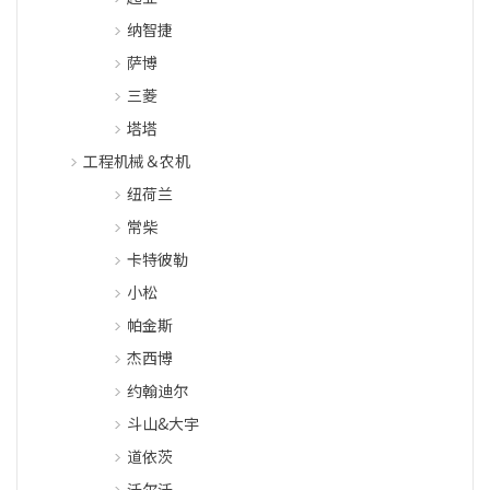
纳智捷
萨博
三菱
塔塔
工程机械＆农机
纽荷兰
常柴
卡特彼勒
小松
帕金斯
杰西博
约翰迪尔
斗山&大宇
道依茨
沃尔沃