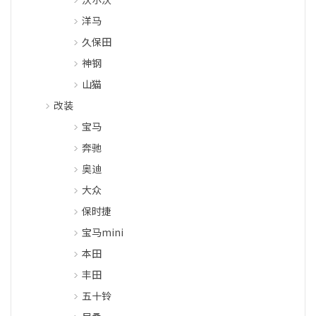
洋马
久保田
神钢
山猫
改装
宝马
奔驰
奥迪
大众
保时捷
宝马mini
本田
丰田
五十铃