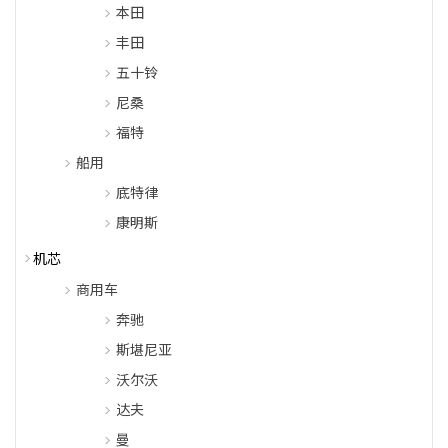
本田
丰田
五十铃
尼桑
福特
船用
底特律
康明斯
机芯
商用车
奔驰
斯堪尼亚
沃尔沃
达夫
曼