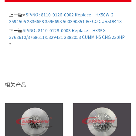
上一篇:«
SP/NO : 8110-0126-0002 Replace：HX50W-2
3594505 2836658 3596693 500390351 IVECO CURSOR 13
下一篇:
SP/NO : 8110-0128-0003 Replace：HX35G
3768610/3768611/5329431 2882053 CUMMINS CNG 230HP
»
相关产品