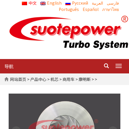
中文
English
Русский
العربية
Português
Español
ภาษาไทย
导航
Togg
navig
网站首页
>
产品中心
>
机芯
>
商用车
>
康明斯
> >