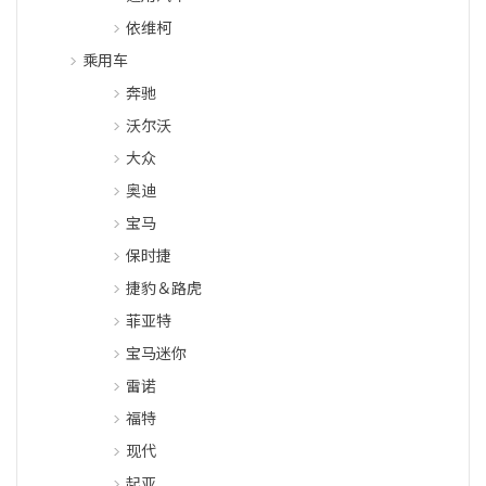
依维柯
乘用车
奔驰
沃尔沃
大众
奥迪
宝马
保时捷
捷豹＆路虎
菲亚特
宝马迷你
雷诺
福特
现代
起亚