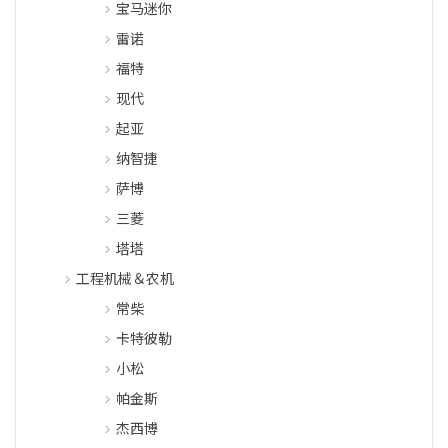
宝马迷你
雷诺
福特
现代
起亚
纳智捷
萨博
三菱
塔塔
工程机械＆农机
常柴
卡特彼勒
小松
帕金斯
杰西博