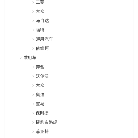
三菱
大众
马自达
福特
通用汽车
依维柯
乘用车
奔驰
沃尔沃
大众
奥迪
宝马
保时捷
捷豹＆路虎
菲亚特