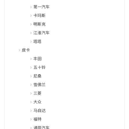
第一汽车
卡玛斯
明斯克
江淮汽车
塔塔
皮卡
丰田
五十铃
尼桑
雪佛兰
三菱
大众
马自达
福特
通用汽车