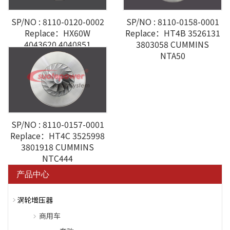
SP/NO : 8110-0120-0002
SP/NO : 8110-0158-0001
Replace：HX60W
Replace：HT4B 3526131
4043620 4040851
3803058 CUMMINS
CUMMINS ISX3
NTA50
SP/NO : 8110-0157-0001
Replace：HT4C 3525998
3801918 CUMMINS
NTC444
产品中心
涡轮增压器
商用车