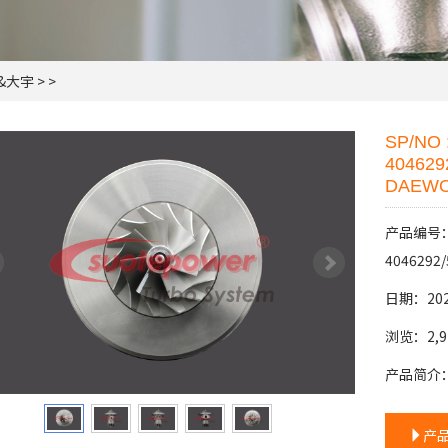
&大宇
> >
SP/NO 
404629
DAEWO
产品编号：SP
4046292/
日期：202
浏览：2,9
产品简介
产