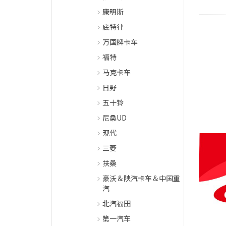
康明斯
底特律
万国牌卡车
福特
马克卡车
日野
五十铃
尼桑UD
现代
三菱
扶桑
豪沃＆陕汽卡车＆中国重
汽
北汽福田
第一汽车