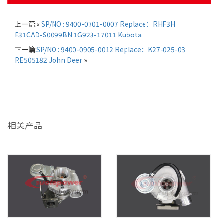
上一篇:«
SP/NO : 9400-0701-0007 Replace：RHF3H
F31CAD-S0099BN 1G923-17011 Kubota
下一篇:
SP/NO : 9400-0905-0012 Replace：K27-025-03
RE505182 John Deer
»
相关产品