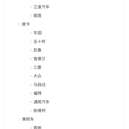
江淮汽车
塔塔
皮卡
丰田
五十铃
尼桑
雪佛兰
三菱
大众
马自达
福特
通用汽车
依维柯
乘用车
奔驰