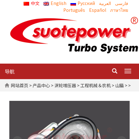
中文
English
Русский
العربية
Português
Español
ภาษาไทย
导航
Togg
navig
网站首页
>
产品中心
>
涡轮增压器
>
工程机械＆农机
>
山猫
> >