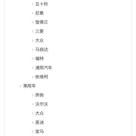
五十铃
尼桑
雪佛兰
三菱
大众
马自达
福特
通用汽车
依维柯
乘用车
奔驰
沃尔沃
大众
奥迪
宝马