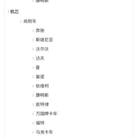
康明斯
机芯
商用车
奔驰
斯堪尼亚
沃尔沃
达夫
曼
雷诺
依维柯
康明斯
底特律
万国牌卡车
福特
马克卡车