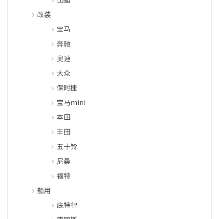
改装
宝马
奔驰
奥迪
大众
保时捷
宝马mini
本田
丰田
五十铃
尼桑
福特
船用
底特律