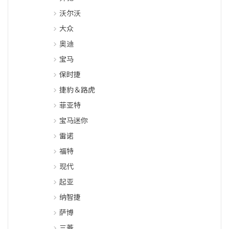
沃尔沃
大众
奥迪
宝马
保时捷
捷豹＆路虎
菲亚特
宝马迷你
雷诺
福特
现代
起亚
纳智捷
萨博
三菱