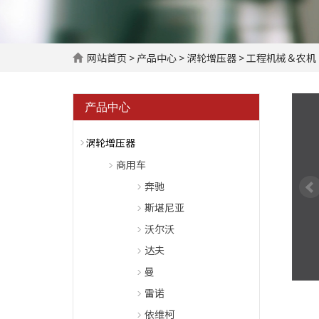
网站首页
>
产品中心
>
涡轮增压器
>
工程机械＆农机
产品中心
涡轮增压器
商用车
奔驰
斯堪尼亚
沃尔沃
达夫
曼
雷诺
依维柯