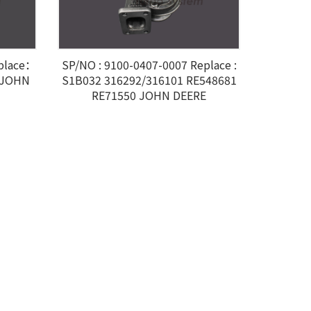
eplace：
SP/NO : 9100-0407-0007 Replace :
 JOHN
S1B032 316292/316101 RE548681
RE71550 JOHN DEERE