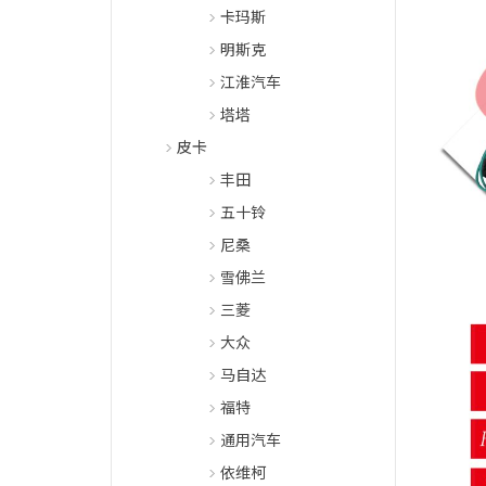
卡玛斯
明斯克
江淮汽车
塔塔
皮卡
丰田
五十铃
尼桑
雪佛兰
三菱
大众
马自达
福特
通用汽车
依维柯