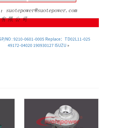
SP/NO : 9210-0601-0005 Replace：TD02L11-025
49172-04020 190930127 ISUZU
»