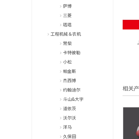
萨博
三菱
塔塔
工程机械＆农机
常柴
卡特彼勒
小松
帕金斯
杰西博
相关
约翰迪尔
斗山&大宇
道依茨
沃尔沃
洋马
久保田