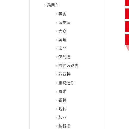
乘用车
奔驰
沃尔沃
大众
奥迪
宝马
保时捷
捷豹＆路虎
菲亚特
宝马迷你
雷诺
福特
现代
起亚
纳智捷