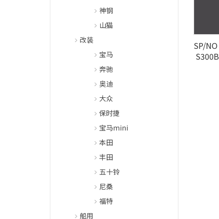
神钢
山猫
改装
SP/NO 
宝马
S300B
奔驰
奥迪
大众
保时捷
宝马mini
本田
丰田
五十铃
尼桑
福特
船用