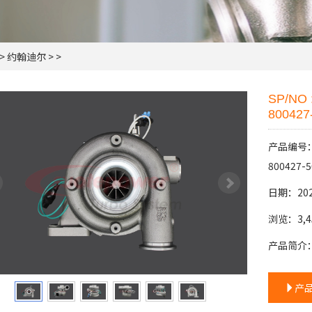
>
约翰迪尔
> >
SP/NO 
800427
产品编号：SP
800427-5
日期：202
浏览：3,4
产品简介
产