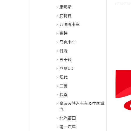
康明斯
底特律
万国牌卡车
福特
马克卡车
日野
五十铃
尼桑UD
现代
三菱
扶桑
豪沃＆陕汽卡车＆中国重
汽
北汽福田
第一汽车