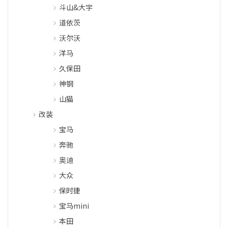
斗山&大宇
道依茨
沃尔沃
洋马
久保田
神钢
山猫
改装
宝马
奔驰
奥迪
大众
保时捷
宝马mini
本田