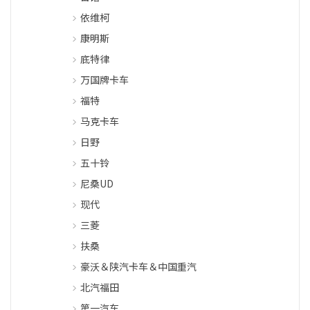
依维柯
康明斯
底特律
万国牌卡车
福特
马克卡车
日野
五十铃
尼桑UD
现代
三菱
扶桑
豪沃＆陕汽卡车＆中国重汽
北汽福田
第一汽车