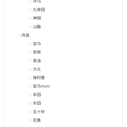
洋马
久保田
神钢
山猫
改装
宝马
奔驰
奥迪
大众
保时捷
宝马mini
本田
丰田
五十铃
尼桑