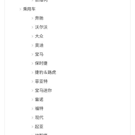
乘用车
奔驰
沃尔沃
大众
奥迪
宝马
保时捷
捷豹＆路虎
菲亚特
宝马迷你
雷诺
福特
现代
起亚