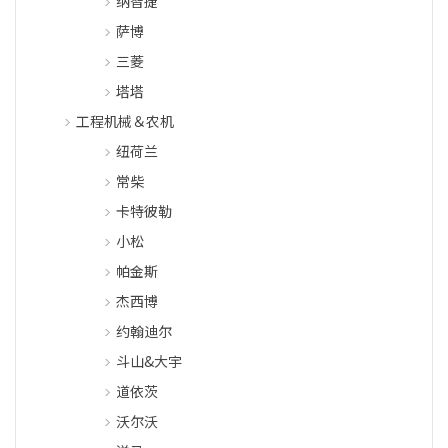
纳智捷
萨博
三菱
塔塔
工程机械＆农机
纽荷兰
常柴
卡特彼勒
小松
帕金斯
杰西博
约翰迪尔
斗山&大宇
道依茨
沃尔沃