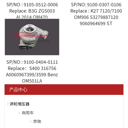
SP/NO : 9105-0512-0006
SP/NO: 9100-0307-0106
Replace: B3G ZGS003
Replace : K27 7120/7100
AL2014 OM470
OM906 53279887120
A4700903180
9060964699 ST
SP/NO : 9100-0404-0111
Replace：S400 316756
A0060967399/3599 Benz
OM501LA
产品中心
涡轮增压器
商用车
奔驰