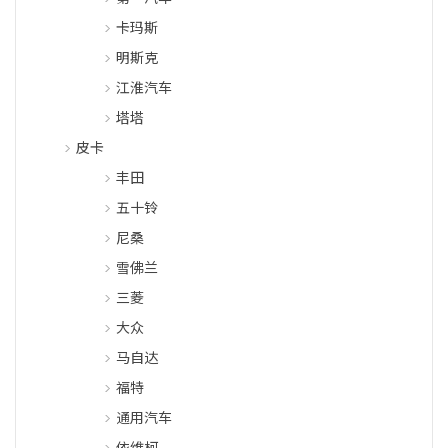
卡玛斯
明斯克
江淮汽车
塔塔
皮卡
丰田
五十铃
尼桑
雪佛兰
三菱
大众
马自达
福特
通用汽车
依维柯