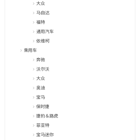
大众
马自达
福特
通用汽车
依维柯
乘用车
奔驰
沃尔沃
大众
奥迪
宝马
保时捷
捷豹＆路虎
菲亚特
宝马迷你