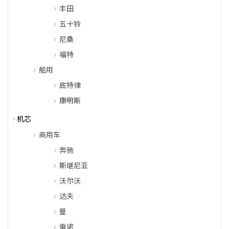
丰田
五十铃
尼桑
福特
船用
底特律
康明斯
机芯
商用车
奔驰
斯堪尼亚
沃尔沃
达夫
曼
雷诺