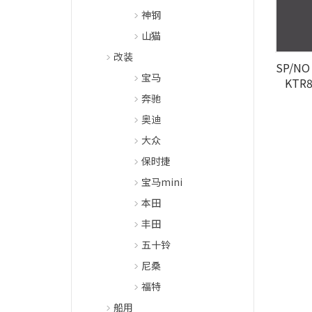
神钢
山猫
改装
SP/NO 
宝马
KTR8
奔驰
奥迪
大众
保时捷
宝马mini
本田
丰田
五十铃
尼桑
福特
船用