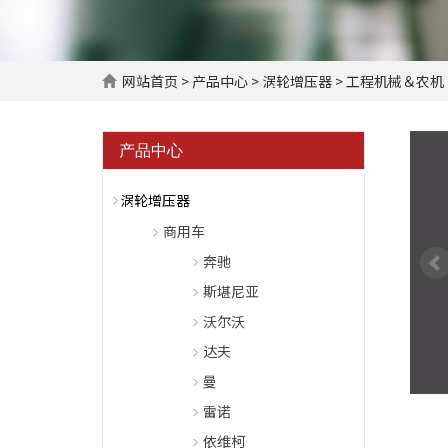
网站首页
>
产品中心
>
涡轮增压器
>
工程机械＆农机
产品中心
涡轮增压器
商用车
奔驰
斯堪尼亚
沃尔沃
达夫
曼
雷诺
依维柯