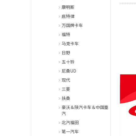
康明斯
底特律
万国牌卡车
福特
马克卡车
日野
五十铃
尼桑UD
现代
三菱
扶桑
豪沃＆陕汽卡车＆中国重
汽
北汽福田
第一汽车