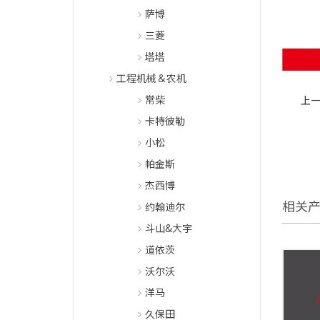
萨博
三菱
塔塔
工程机械＆农机
常柴
上一
卡特彼勒
小松
帕金斯
杰西博
相关
约翰迪尔
斗山&大宇
道依茨
沃尔沃
洋马
久保田