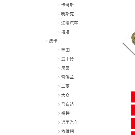
卡玛斯
明斯克
江淮汽车
塔塔
皮卡
丰田
五十铃
尼桑
雪佛兰
三菱
大众
马自达
福特
通用汽车
依维柯