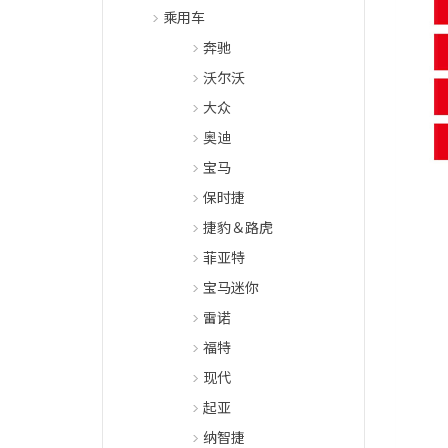
乘用车
奔驰
沃尔沃
大众
奥迪
宝马
保时捷
捷豹＆路虎
菲亚特
宝马迷你
雷诺
福特
现代
起亚
纳智捷