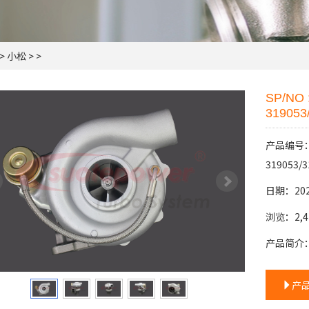
>
小松
> >
SP/NO 
319053
产品编号：SP
319053/
日期：202
浏览：2,4
产品简介
产