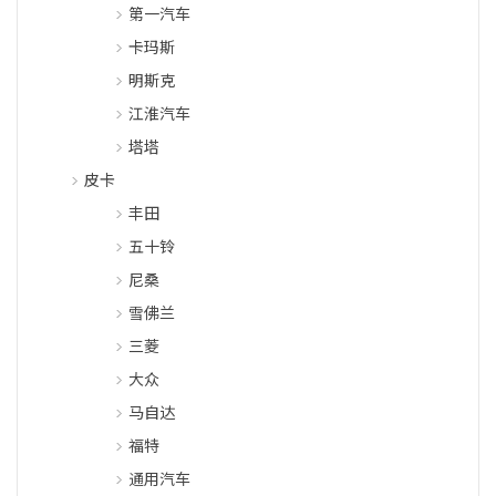
第一汽车
卡玛斯
明斯克
江淮汽车
塔塔
皮卡
丰田
五十铃
尼桑
雪佛兰
三菱
大众
马自达
福特
通用汽车