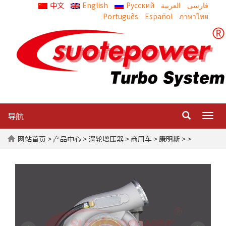
中文
English
Русский
العربية
Português
Español
ภาษาไทย
导航
Togg
navig
网站首页
>
产品中心
>
涡轮增压器
>
商用车
>
康明斯
> >