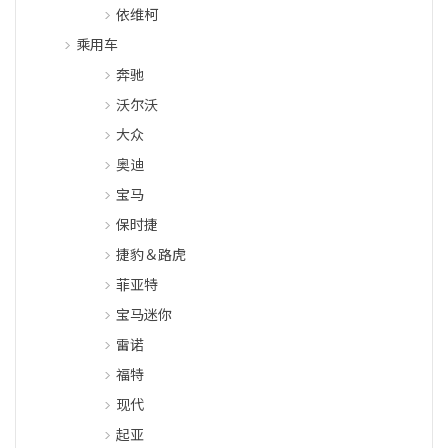
依维柯
乘用车
奔驰
沃尔沃
大众
奥迪
宝马
保时捷
捷豹＆路虎
菲亚特
宝马迷你
雷诺
福特
现代
起亚