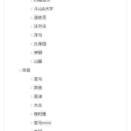
斗山&大宇
道依茨
沃尔沃
洋马
久保田
神钢
山猫
改装
宝马
奔驰
奥迪
大众
保时捷
宝马mini