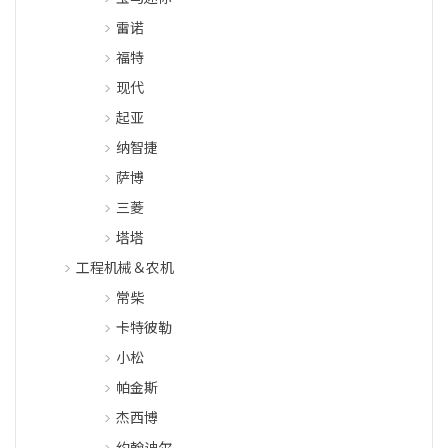
雷诺
福特
现代
起亚
纳智捷
萨博
三菱
塔塔
工程机械＆农机
常柴
卡特彼勒
小松
帕金斯
杰西博
约翰迪尔