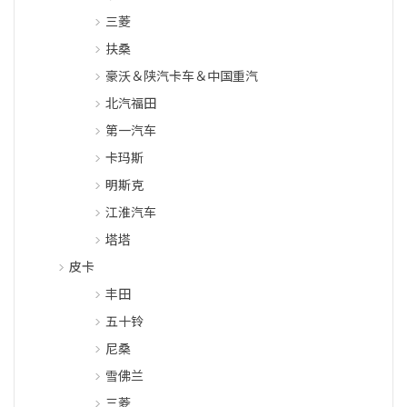
三菱
扶桑
豪沃＆陕汽卡车＆中国重汽
北汽福田
第一汽车
卡玛斯
明斯克
江淮汽车
塔塔
皮卡
丰田
五十铃
尼桑
雪佛兰
三菱