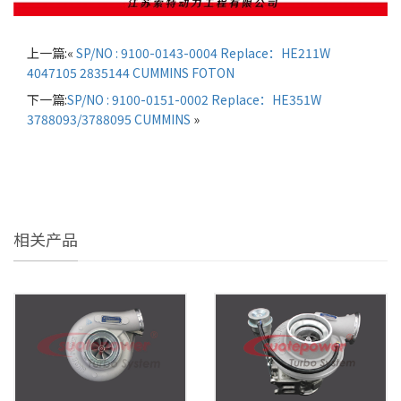
上一篇:«
SP/NO : 9100-0143-0004 Replace：HE211W
4047105 2835144 CUMMINS FOTON
下一篇:
SP/NO : 9100-0151-0002 Replace：HE351W
3788093/3788095 CUMMINS
»
相关产品