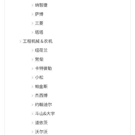
纳智捷
萨博
三菱
塔塔
工程机械＆农机
纽荷兰
常柴
卡特彼勒
小松
帕金斯
杰西博
约翰迪尔
斗山&大宇
道依茨
沃尔沃