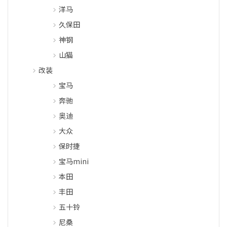
洋马
久保田
神钢
山猫
改装
宝马
奔驰
奥迪
大众
保时捷
宝马mini
本田
丰田
五十铃
尼桑