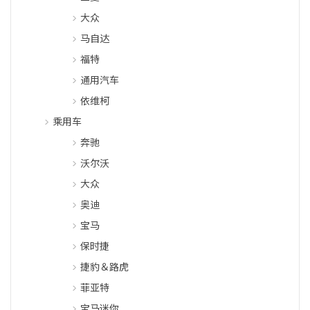
大众
马自达
福特
通用汽车
依维柯
乘用车
奔驰
沃尔沃
大众
奥迪
宝马
保时捷
捷豹＆路虎
菲亚特
宝马迷你