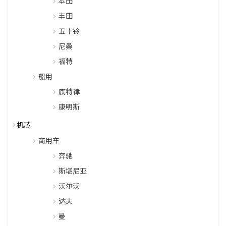
本田
丰田
五十铃
尼桑
福特
船用
底特律
康明斯
机芯
商用车
奔驰
斯堪尼亚
沃尔沃
达夫
曼