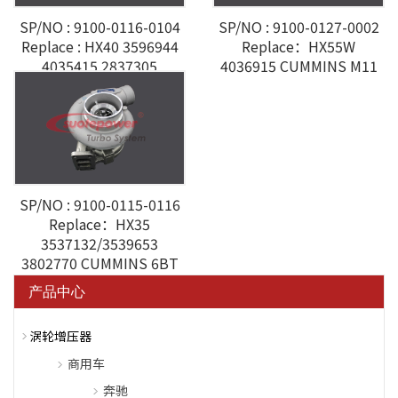
SP/NO : 9100-0116-0104
SP/NO : 9100-0127-0002
Replace : HX40 3596944
Replace：HX55W
4035415 2837305
4036915 CUMMINS M11
4042992 4035464 ST
SP/NO : 9100-0115-0116
Replace：HX35
3537132/3539653
3802770 CUMMINS 6BT
产品中心
涡轮增压器
商用车
奔驰