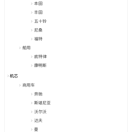
本田
丰田
五十铃
尼桑
福特
船用
底特律
康明斯
机芯
商用车
奔驰
斯堪尼亚
沃尔沃
达夫
曼