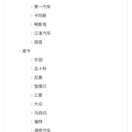
第一汽车
卡玛斯
明斯克
江淮汽车
塔塔
皮卡
丰田
五十铃
尼桑
雪佛兰
三菱
大众
马自达
福特
通用汽车