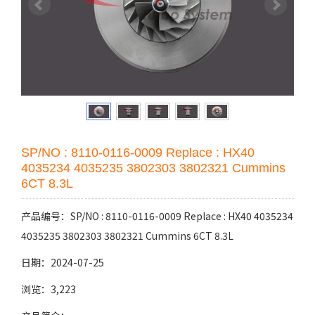
SP/NO : 8110-0116-0009 Replace : HX40
4035234 4035235 3802303 3802321 Cummins
6CT 8.3L
产品编号：SP/NO : 8110-0116-0009 Replace : HX40 4035234
4035235 3802303 3802321 Cummins 6CT 8.3L
日期：2024-07-25
浏览：3,223