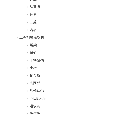
纳智捷
萨博
三菱
塔塔
工程机械＆农机
常柴
纽荷兰
卡特彼勒
小松
帕金斯
杰西博
约翰迪尔
斗山&大宇
道依茨
沃尔沃