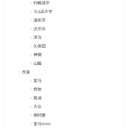
约翰迪尔
斗山&大宇
道依茨
沃尔沃
洋马
久保田
神钢
山猫
改装
宝马
奔驰
奥迪
大众
保时捷
宝马mini