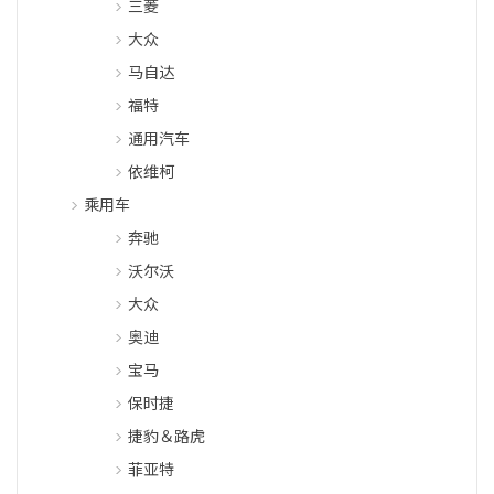
三菱
大众
马自达
福特
通用汽车
依维柯
乘用车
奔驰
沃尔沃
大众
奥迪
宝马
保时捷
捷豹＆路虎
菲亚特