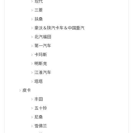
现代
三菱
扶桑
豪沃＆陕汽卡车＆中国重汽
北汽福田
第一汽车
卡玛斯
明斯克
江淮汽车
塔塔
皮卡
丰田
五十铃
尼桑
雪佛兰