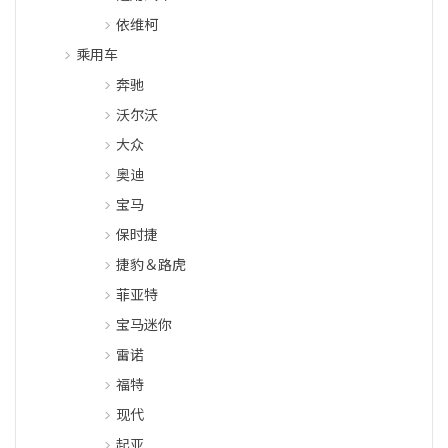
依维柯
乘用车
奔驰
沃尔沃
大众
奥迪
宝马
保时捷
捷豹＆路虎
菲亚特
宝马迷你
雷诺
福特
现代
起亚