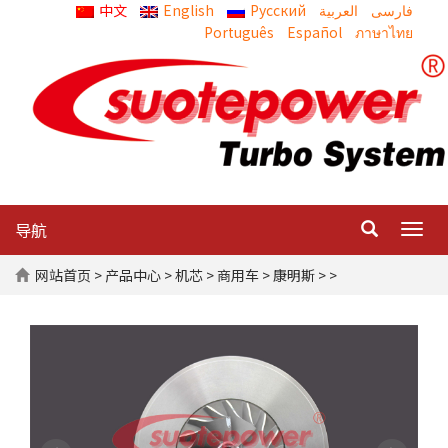
中文
English
Русский
العربية
Português
Español
ภาษาไทย
导航
Togg
navig
网站首页
>
产品中心
>
机芯
>
商用车
>
康明斯
> >