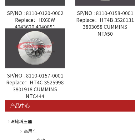
SP/NO : 8110-0120-0002
SP/NO : 8110-0158-0001
Replace：HX60W
Replace：HT4B 3526131
4043620 4040851
3803058 CUMMINS
CUMMINS ISX3
NTA50
SP/NO : 8110-0157-0001
Replace：HT4C 3525998
3801918 CUMMINS
NTC444
产品中心
涡轮增压器
商用车