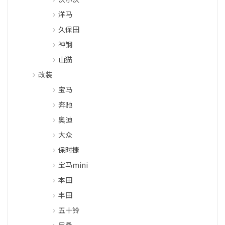
洋马
久保田
神钢
山猫
改装
宝马
奔驰
奥迪
大众
保时捷
宝马mini
本田
丰田
五十铃