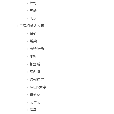
萨博
三菱
塔塔
工程机械＆农机
纽荷兰
常柴
卡特彼勒
小松
帕金斯
杰西博
约翰迪尔
斗山&大宇
道依茨
沃尔沃
洋马