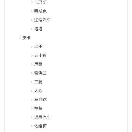
卡玛斯
明斯克
江淮汽车
塔塔
皮卡
丰田
五十铃
尼桑
雪佛兰
三菱
大众
马自达
福特
通用汽车
依维柯