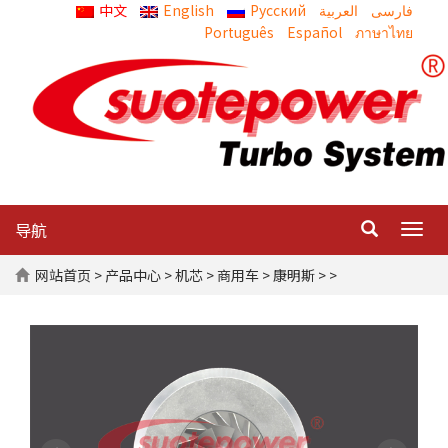
中文
English
Русский
العربية
Português
Español
ภาษาไทย
导航
Togg
navig
网站首页
>
产品中心
>
机芯
>
商用车
>
康明斯
> >