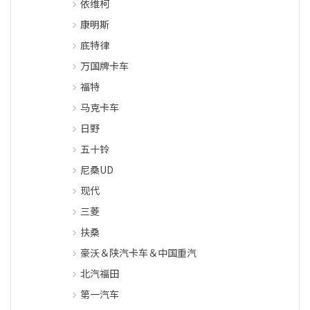
依维柯
康明斯
底特律
万国牌卡车
福特
马克卡车
日野
五十铃
尼桑UD
现代
三菱
扶桑
豪沃＆陕汽卡车＆中国重汽
北汽福田
第一汽车