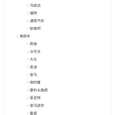
马自达
福特
通用汽车
依维柯
乘用车
奔驰
沃尔沃
大众
奥迪
宝马
保时捷
捷豹＆路虎
菲亚特
宝马迷你
雷诺