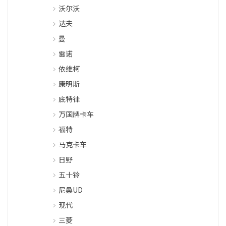
沃尔沃
达夫
曼
雷诺
依维柯
康明斯
底特律
万国牌卡车
福特
马克卡车
日野
五十铃
尼桑UD
现代
三菱