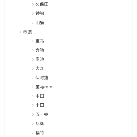
久保田
神钢
山猫
改装
宝马
奔驰
奥迪
大众
保时捷
宝马mini
本田
丰田
五十铃
尼桑
福特