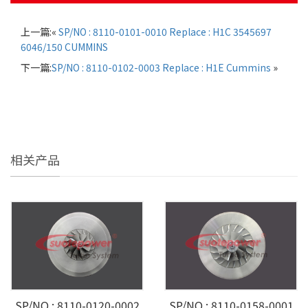
上一篇:«
SP/NO : 8110-0101-0010 Replace : H1C 3545697
6046/150 CUMMINS
下一篇:
SP/NO : 8110-0102-0003 Replace : H1E Cummins
»
相关产品
SP/NO : 8110-0120-0002
SP/NO : 8110-0158-0001