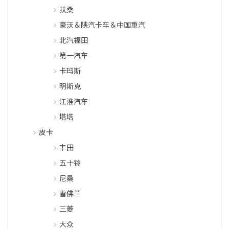
扶桑
豪沃＆陕汽卡车＆中国重汽
北汽福田
第一汽车
卡玛斯
明斯克
江淮汽车
塔塔
皮卡
丰田
五十铃
尼桑
雪佛兰
三菱
大众