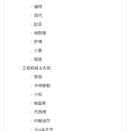
福特
现代
起亚
纳智捷
萨博
三菱
塔塔
工程机械＆农机
常柴
卡特彼勒
小松
帕金斯
杰西博
约翰迪尔
斗山&大宇