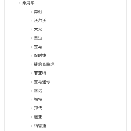
乘用车
奔驰
沃尔沃
大众
奥迪
宝马
保时捷
捷豹＆路虎
菲亚特
宝马迷你
雷诺
福特
现代
起亚
纳智捷