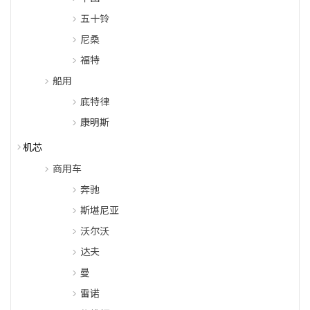
五十铃
尼桑
福特
船用
底特律
康明斯
机芯
商用车
奔驰
斯堪尼亚
沃尔沃
达夫
曼
雷诺