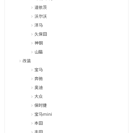
道依茨
沃尔沃
洋马
久保田
神钢
山猫
改装
宝马
奔驰
奥迪
大众
保时捷
宝马mini
本田
丰田