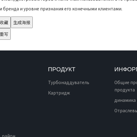
и бренда и уровне признания его конечными клиентами.
收藏
生成海报
重写
ПРОДУКТ
ИНФОР
Турбонаддуватель
Общие пр
продукта
Картридж
динамика
Отраслев
, район