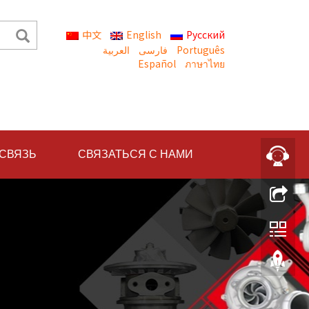
中文
English
Русский
العربية
Português
Español
ภาษาไทย
 СВЯЗЬ
СВЯЗАТЬСЯ С НАМИ