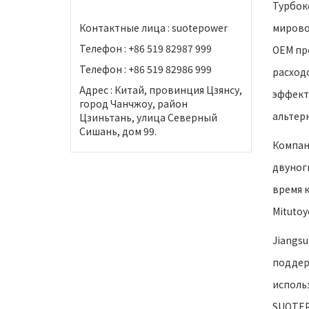
Турбок
Контактные лица : suotepower
мирово
Телефон : +86 519 82987 999
OEM пр
Телефон : +86 519 82986 999
расход
Адрес : Китай, провинция Цзянсу,
эффект
город Чанчжоу, район
альтер
Цзиньтань, улица Северный
Сишань, дом 99.
Компан
двуног
время к
Mitutoy
Jiangs
поддер
исполь
SUOTEP