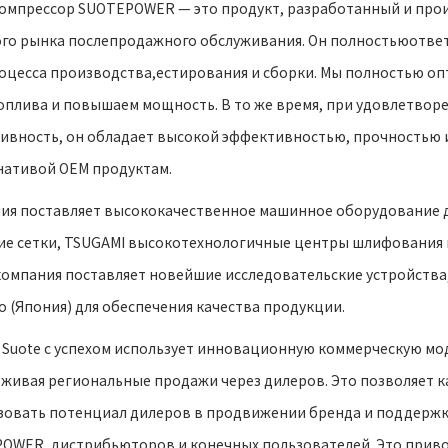
омпрессор SUOTEPOWER — это продукт, разработанный и произ
го рынка послепродажного обслуживания. Он полностьюответ
оцесса производства,естирования и сборки. Мы полностью о
оплива и повышаем мощность. В то же время, при удовлетворе
ивность, он обладает высокой эффективностью, прочностью 
нативой OEM продуктам.
ия поставляет высококачественное машинное оборудование д
ие сетки, TSUGAMI высокотехнологичные центры шлифования и 
омпания поставляет новейшие исследовательские устройства, т
o (Япония) для обеспечения качества продукции.
u Suote с успехом использует инновационную коммерческую мо
живая региональные продажи через дилеров. Это позволяет к
зовать потенциал дилеров в продвижении бренда и поддержк
OWER, дистрибьюторов и конечных пользователей. Это привод