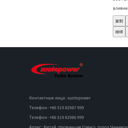
влияни
复制
继续
Контактные лица : suotepower
Телефон : +86 519 82987 999
Телефон : +86 519 82986 999
Адрес : Китай, провинция Цзянсу, город Чанчжоу