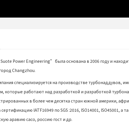
С
 Suote Power Engineering” была основана в 2006 году и находится
 город Changzhou.
мпания специализируется на производстве турбонаддувов, имп
м, которые работают над разработкой и разработкой турбона
стрированных в более чем десятка стран южной америки, афри
сертификацию IATF16949 по SGS :2016, ISO14001, ISO45001, а 
кую аравию сасо, россию гост и др.