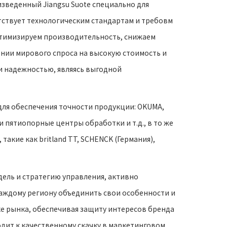
веденный Jiangsu Suote специально для
ствует технологическим стандартам и требовм
птимизируем производительность, снижаем
нии мирового спроса на высокую стоимость и
и надежностью, являясь выгодной
ля обеспечения точности продукции: OKUMA,
пятиопорные центры обработки и т.д., в то же
акие как britland TT, SCHENCK (Германия),
дель и стратегию управления, активно
аждому региону объединить свои особенности и
е рынка, обеспечивая защиту интересов бренда
ит к качественному скачку в маркетинговом