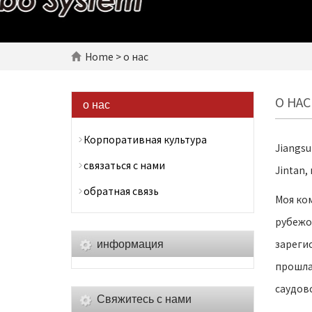
Home
> о нас
О НА
о нас
Корпоративная культура
Jiangsu
связаться с нами
Jintan,
обратная связь
Моя ко
рубежо
зареги
информация
прошла 
саудовс
Свяжитесь с нами