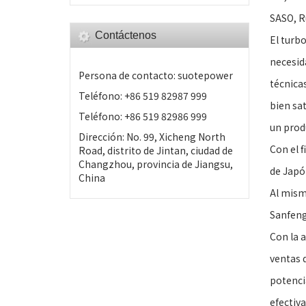
SASO, Ru
Contáctenos
El turb
necesid
Persona de contacto: suotepower
técnica
Teléfono: +86 519 82987 999
bien sat
Teléfono: +86 519 82986 999
un prod
Dirección: No. 99, Xicheng North
Con el 
Road, distrito de Jintan, ciudad de
Changzhou, provincia de Jiangsu,
de Japón
China
Al mism
Sanfeng
Con la 
ventas 
potenci
efectiv