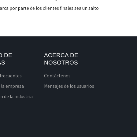
ca por parte de los clientes finales sea un salto
O DE
ACERCA DE
AS
NOSOTROS
frecuentes
Contáctenos
e la empresa
Mensajes de los usuarios
 de la industria