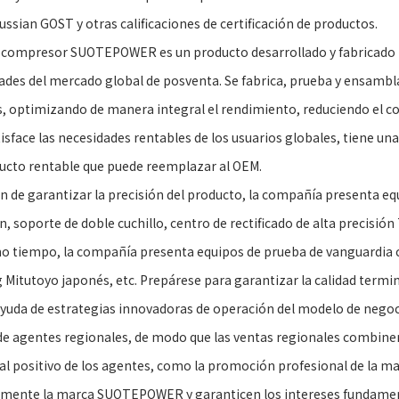
ssian GOST y otras calificaciones de certificación de productos.
ocompresor SUOTEPOWER es un producto desarrollado y fabricado p
ades del mercado global de posventa. Se fabrica, prueba y ensambl
s, optimizando de manera integral el rendimiento, reduciendo el c
isface las necesidades rentables de los usuarios globales, tiene una al
ucto rentable que puede reemplazar al OEM.
fin de garantizar la precisión del producto, la compañía presenta
, soporte de doble cuchillo, centro de rectificado de alta precisió
o tiempo, la compañía presenta equipos de prueba de vanguardia c
 Mitutoyo japonés, etc. Prepárese para garantizar la calidad termin
ayuda de estrategias innovadoras de operación del modelo de nego
de agentes regionales, de modo que las ventas regionales combinen 
al positivo de los agentes, como la promoción profesional de la m
amente la marca SUOTEPOWER y garanticen los intereses fundamentale