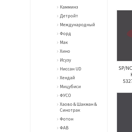
Камминз
Детройт
Международный
Форд
Мак
Хино
Исузу
SP/NO
Ниссан UD
Хендай
532
Мицубиси
ФУСО
Хаово＆Шакман＆
Синотрак
Фотон
ФАВ