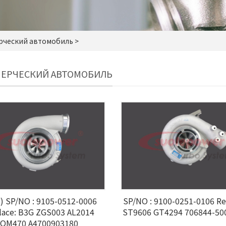
рческий автомобиль >
ЕРЧЕСКИЙ АВТОМОБИЛЬ
 SP/NO : 9105-0512-0006
SP/NO : 9100-0251-0106 Re
lace: B3G ZGS003 AL2014
ST9606 GT4294 706844-50
OM470 A4700903180