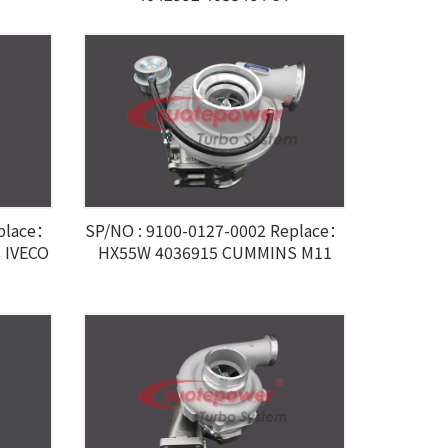
eplace：
SP/NO : 9100-0127-0002 Replace：
 IVECO
HX55W 4036915 CUMMINS M11