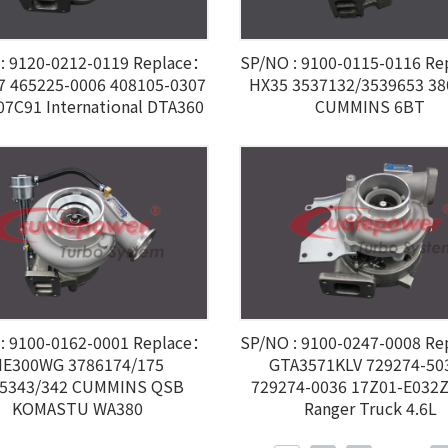
: 9120-0212-0119 Replace：
SP/NO : 9100-0115-0116 R
7 465225-0006 408105-0307
HX35 3537132/3539653 3
07C91 International DTA360
CUMMINS 6BT
: 9100-0162-0001 Replace：
SP/NO : 9100-0247-0008 R
HE300WG 3786174/175
GTA3571KLV 729274-50
5343/342 CUMMINS QSB
729274-0036 17Z01-E032Z
KOMASTU WA380
Ranger Truck 4.6L