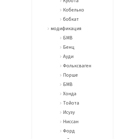
Кубота
Кобелько
бобкат
модификация
БМВ
Бенц
Ауди
Фольксваген
Порше
БМВ
Хонда
Тойота
Исузу
Ниссан
Форд