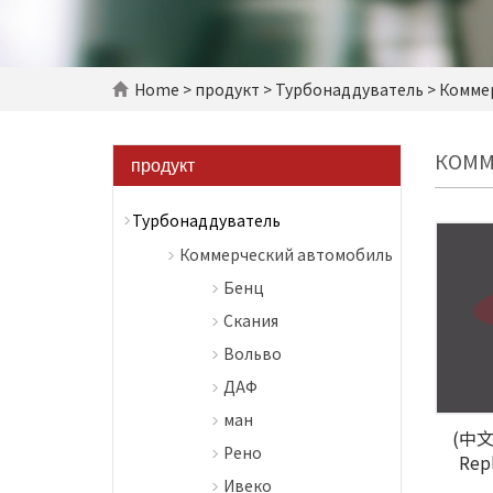
Home
>
продукт
>
Турбонаддуватель
> Комме
КОММ
продукт
Турбонаддуватель
Коммерческий автомобиль
Бенц
Скания
Вольво
ДАФ
ман
(中文)
Рено
Rep
Ивеко