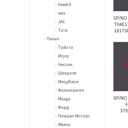
КамАЗ
маз
SP/NO 
JAC
T04E1
18173
Тата
Пикап
Тойота
Исузу
Ниссан
Шевроле
Мицубиси
Фольксваген
SP/NO 
Мазда
Форд
379
Генерал Моторс
Ивеко