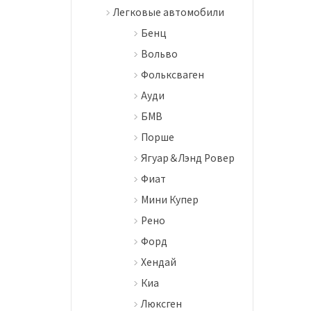
Легковые автомобили
Бенц
Вольво
Фольксваген
Ауди
БМВ
Порше
Ягуар＆Лэнд Ровер
Фиат
Мини Купер
Рено
Форд
Хендай
Киа
Люксген