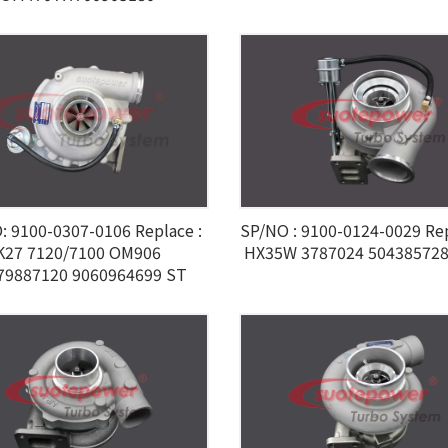
: 9100-0307-0106 Replace :
SP/NO : 9100-0124-0029 R
K27 7120/7100 OM906
HX35W 3787024 504385728
79887120 9060964699 ST