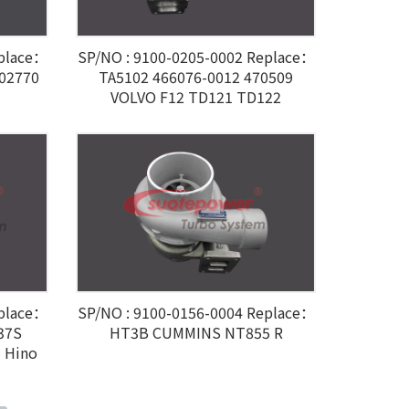
eplace：
SP/NO : 9100-0205-0002 Replace：
802770
TA5102 466076-0012 470509
VOLVO F12 TD121 TD122
eplace：
SP/NO : 9100-0156-0004 Replace：
37S
HT3B CUMMINS NT855 R
 Hino