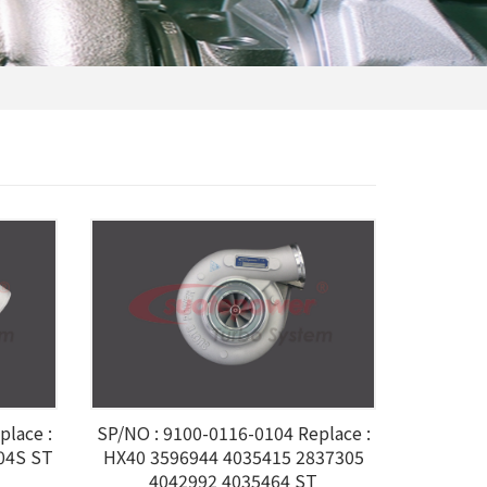
place :
SP/NO : 9100-0116-0104 Replace :
04S ST
HX40 3596944 4035415 2837305
4042992 4035464 ST