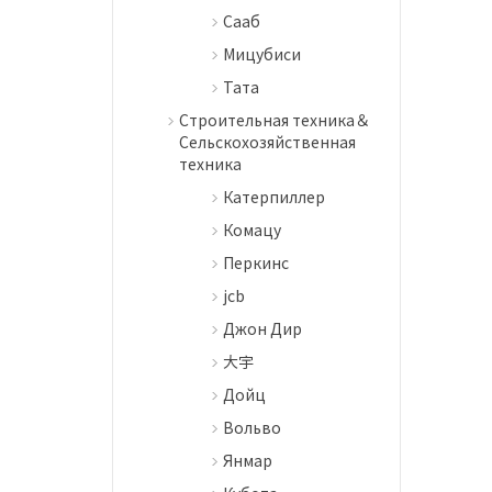
Сааб
Мицубиси
Тата
Строительная техника＆
Сельскохозяйственная
техника
Катерпиллер
Комацу
Перкинс
jcb
Джон Дир
大宇
Дойц
Вольво
Янмар