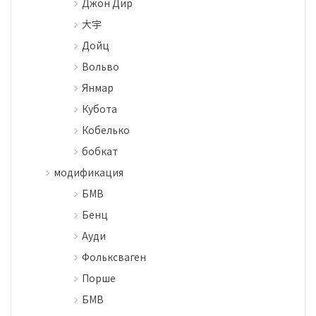
Джон Дир
大宇
Дойц
Вольво
Янмар
Кубота
Кобелько
бобкат
модификация
БМВ
Бенц
Ауди
Фольксваген
Порше
БМВ