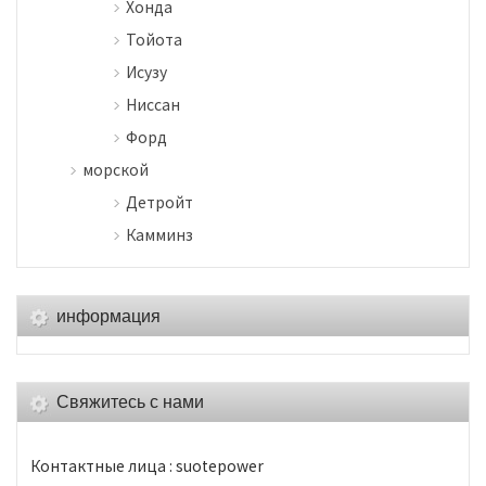
Хонда
Тойота
Исузу
Ниссан
Форд
морской
Детройт
Камминз
информация
Свяжитесь с нами
Контактные лица : suotepower