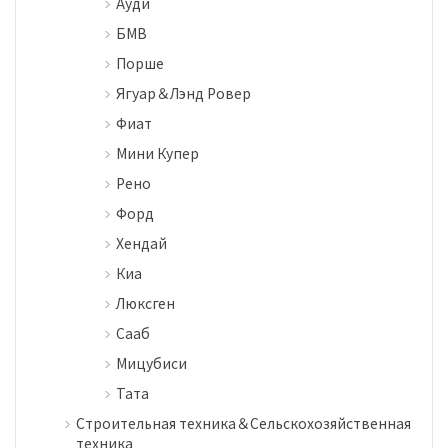
Ауди
БМВ
Порше
Ягуар＆Лэнд Ровер
Фиат
Мини Купер
Рено
Форд
Хендай
Киа
Люксген
Сааб
Мицубиси
Тата
Строительная техника＆Сельскохозяйственная
техника