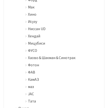
Мак
Хино
Исузу
Ниссан UD
Хендай
Мицубиси
ФУСО
Хаово＆Шакман＆Синотрак
Фотон
ФАВ
КамАЗ
маз
JAC
Тата