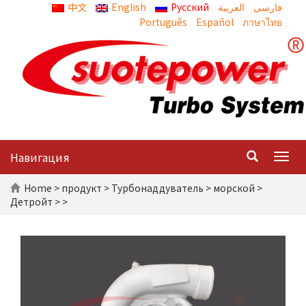
中文
English
Русский
العربية
Português
Español
ภาษาไทย
Навигация
Togg
navig
Home
>
продукт
>
Турбонаддуватель
>
морской
>
Детройт
> >