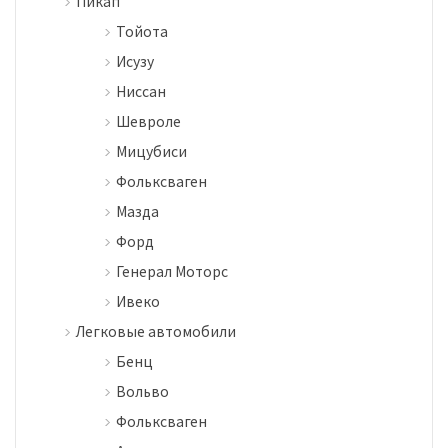
Пикап
Тойота
Исузу
Ниссан
Шевроле
Мицубиси
Фольксваген
Мазда
Форд
Генерал Моторс
Ивеко
Легковые автомобили
Бенц
Вольво
Фольксваген