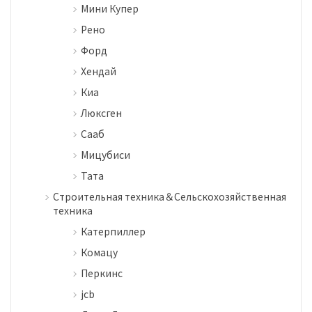
Мини Купер
Рено
Форд
Хендай
Киа
Люксген
Сааб
Мицубиси
Тата
Строительная техника＆Сельскохозяйственная
техника
Катерпиллер
Комацу
Перкинс
jcb