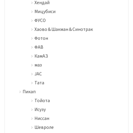
Хендай
Мицубиси
ФУСО
Хаово＆Шакман＆Синотрак
Фотон
ФАВ
КамАЗ
маз
JAC
Тата
Пикап
Тойота
Исузу
Ниссан
Шевроле