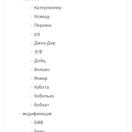
Катерпиллер
Комацу
Перкинс
jcb
Джон Дир
大宇
Дойц
Вольво
Янмар
Кубота
Кобелько
бобкат
модификация
БМВ
Бенц