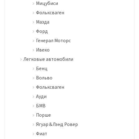
Мицубиси
Фольксваген
Мазда
Форд
Генерал Моторс
Ивеко
Легковые автомобили
Бенц
Вольво
Фольксваген
Ауди
БМВ
Порше
Ягуар＆Лэнд Ровер
Фиат