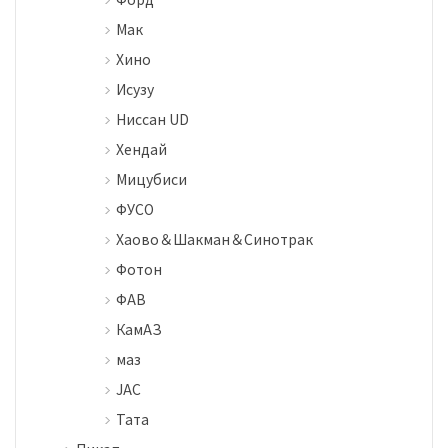
Мак
Хино
Исузу
Ниссан UD
Хендай
Мицубиси
ФУСО
Хаово＆Шакман＆Синотрак
Фотон
ФАВ
КамАЗ
маз
JAC
Тата