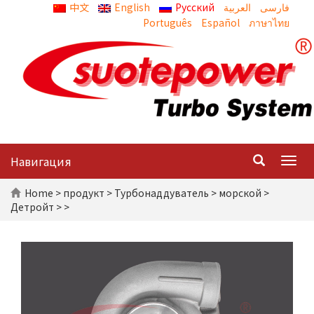
中文
English
Русский
العربية
Português
Español
ภาษาไทย
Навигация
Togg
navig
Home
>
продукт
>
Турбонаддуватель
>
морской
>
Детройт
> >