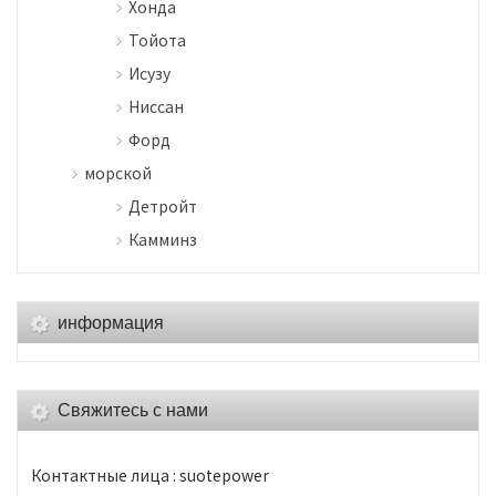
Хонда
Тойота
Исузу
Ниссан
Форд
морской
Детройт
Камминз
информация
Свяжитесь с нами
Контактные лица : suotepower