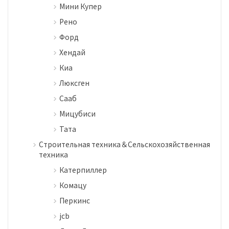
Мини Купер
Рено
Форд
Хендай
Киа
Люксген
Сааб
Мицубиси
Тата
Строительная техника＆Сельскохозяйственная
техника
Катерпиллер
Комацу
Перкинс
jcb