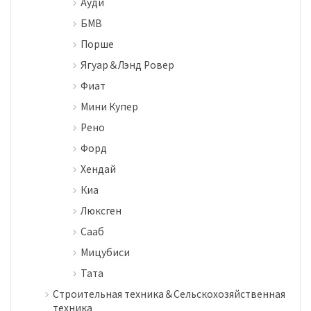
Ауди
БМВ
Порше
Ягуар＆Лэнд Ровер
Фиат
Мини Купер
Рено
Форд
Хендай
Киа
Люксген
Сааб
Мицубиси
Тата
Строительная техника＆Сельскохозяйственная
техника