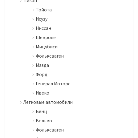
Пикап
Тойота
Исузу
Ниссан
Шевроле
Мицубиси
Фольксваген
Мазда
Форд
Генерал Моторс
Ивеко
Легковые автомобили
Бенц
Вольво
Фольксваген