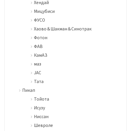
Хендай
Мицубиси
ФУСО
Хаово＆Шакман＆Синотрак
Фотон
ФАВ
КамАЗ
маз
JAC
Тата
Пикап
Тойота
Исузу
Ниссан
Шевроле