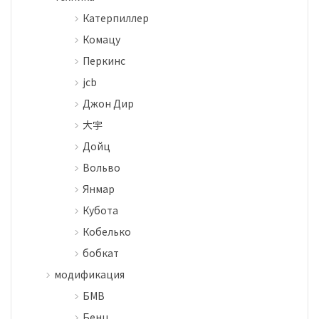
Катерпиллер
Комацу
Перкинс
jcb
Джон Дир
大宇
Дойц
Вольво
Янмар
Кубота
Кобелько
бобкат
модификация
БМВ
Бенц