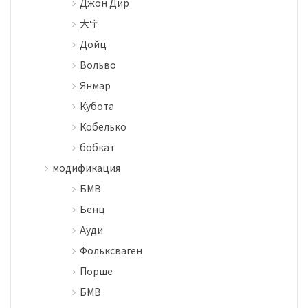
Джон Дир
大宇
Дойц
Вольво
Янмар
Кубота
Кобелько
бобкат
модификация
БМВ
Бенц
Ауди
Фольксваген
Порше
БМВ