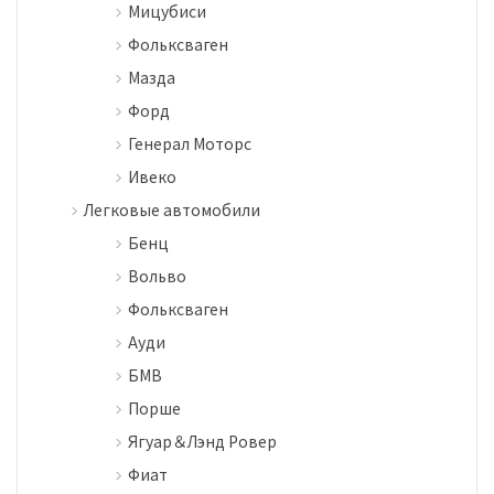
Мицубиси
Фольксваген
Мазда
Форд
Генерал Моторс
Ивеко
Легковые автомобили
Бенц
Вольво
Фольксваген
Ауди
БМВ
Порше
Ягуар＆Лэнд Ровер
Фиат