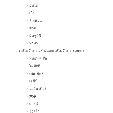
ฮุนได
เกีย
ลักซ์เจน
ซาบ
มิตซูบิชิ
ทาทา
เครื่องจักรก่อสร้างและเครื่องจักรการเกษตร
หนอน ผีเสื้อ
โคมัตสึ
เพอร์กินส์
เจซีบี
จอห์น เดียร์
大宇
ดอยซ์
วอลโว่