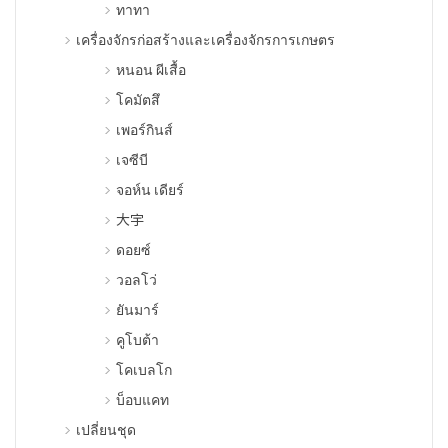
ทาทา
เครื่องจักรก่อสร้างและเครื่องจักรการเกษตร
หนอน ผีเสื้อ
โคมัตสึ
เพอร์กินส์
เจซีบี
จอห์น เดียร์
大宇
ดอยซ์
วอลโว่
ยันมาร์
คูโบต้า
โคเบลโก
บ็อบแคท
เปลี่ยนชุด