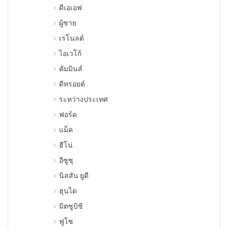
ดีเอเอฟ
ผู้ชาย
เรโนลต์
ไอเวโก้
คัมมินส์
ดีทรอยต์
ระหว่างประเทศ
ฟอร์ด
แม็ค
ฮีโน่
อีซูซุ
นิสสัน ยูดี
ฮุนได
มิตซูบิชิ
ฟูโซ