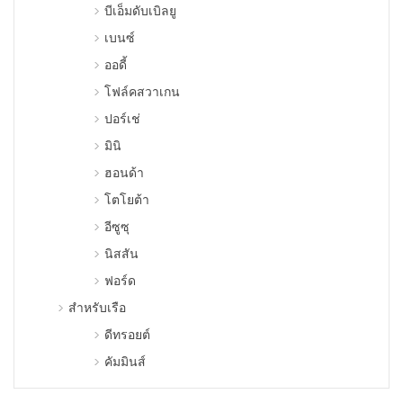
บีเอ็มดับเบิลยู
เบนซ์
ออดี้
โฟล์คสวาเกน
ปอร์เช่
มินิ
ฮอนด้า
โตโยต้า
อีซูซุ
นิสสัน
ฟอร์ด
สําหรับเรือ
ดีทรอยต์
คัมมินส์