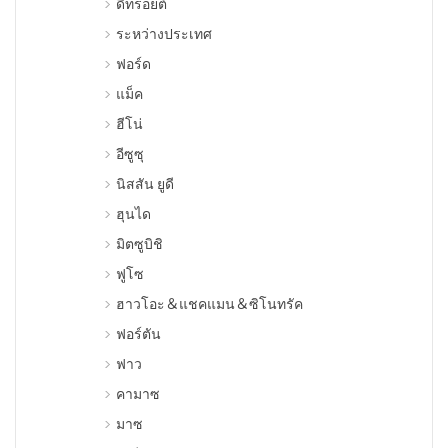
ดีทรอยต์
ระหว่างประเทศ
ฟอร์ด
แม็ค
ฮีโน่
อีซูซุ
นิสสัน ยูดี
ฮุนได
มิตซูบิชิ
ฟูโซ
ฮาวโอะ＆แชคแมน＆ซิโนทรัค
ฟอร์ตัน
ฟาว
คามาซ
มาซ