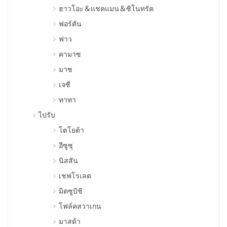
ฮาวโอะ＆แชคแมน＆ซิโนทรัค
ฟอร์ตัน
ฟาว
คามาซ
มาซ
เจซี
ทาทา
ไปรับ
โตโยต้า
อีซูซุ
นิสสัน
เชฟโรเลต
มิตซูบิชิ
โฟล์คสวาเกน
มาสด้า