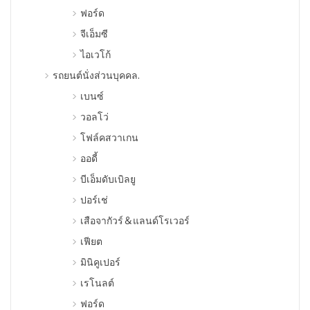
ฟอร์ด
จีเอ็มซี
ไอเวโก้
รถยนต์นั่งส่วนบุคคล.
เบนซ์
วอลโว่
โฟล์คสวาเกน
ออดี้
บีเอ็มดับเบิลยู
ปอร์เช่
เสือจากัวร์＆แลนด์โรเวอร์
เฟียต
มินิคูเปอร์
เรโนลต์
ฟอร์ด