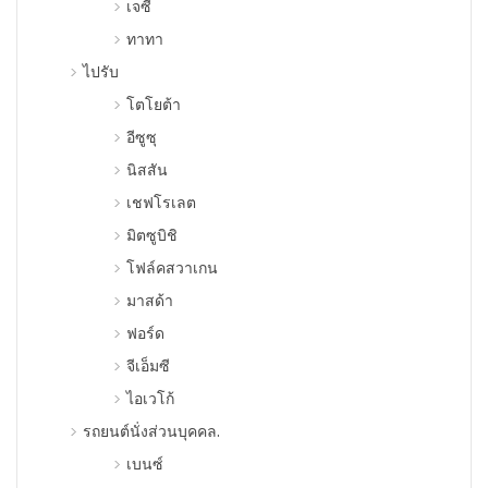
เจซี
ทาทา
ไปรับ
โตโยต้า
อีซูซุ
นิสสัน
เชฟโรเลต
มิตซูบิชิ
โฟล์คสวาเกน
มาสด้า
ฟอร์ด
จีเอ็มซี
ไอเวโก้
รถยนต์นั่งส่วนบุคคล.
เบนซ์