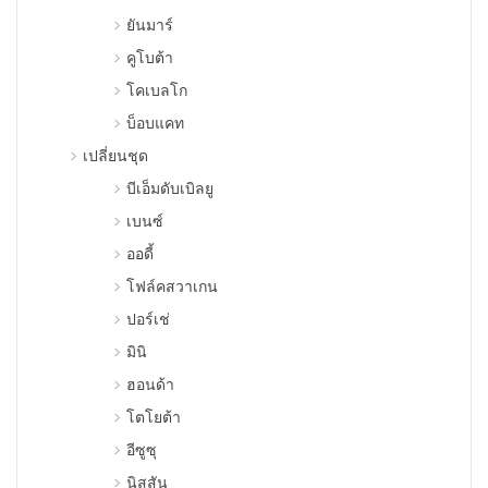
ยันมาร์
คูโบต้า
โคเบลโก
บ็อบแคท
เปลี่ยนชุด
บีเอ็มดับเบิลยู
เบนซ์
ออดี้
โฟล์คสวาเกน
ปอร์เช่
มินิ
ฮอนด้า
โตโยต้า
อีซูซุ
นิสสัน