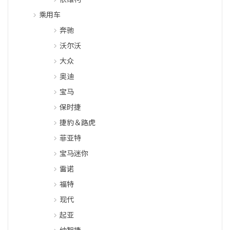
乘用车
奔驰
沃尔沃
大众
奥迪
宝马
保时捷
捷豹＆路虎
菲亚特
宝马迷你
雷诺
福特
现代
起亚
纳智捷