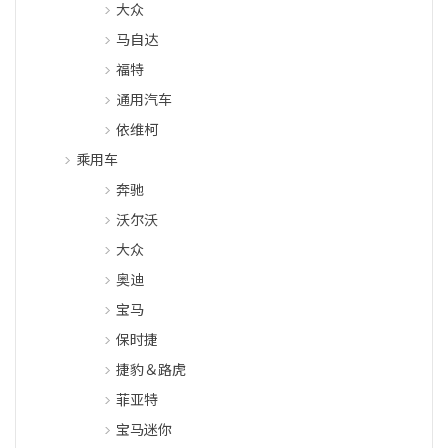
大众
马自达
福特
通用汽车
依维柯
乘用车
奔驰
沃尔沃
大众
奥迪
宝马
保时捷
捷豹＆路虎
菲亚特
宝马迷你