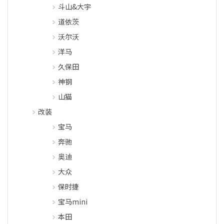
斗山&大宇
道依茨
沃尔沃
洋马
久保田
神钢
山猫
改装
宝马
奔驰
奥迪
大众
保时捷
宝马mini
本田