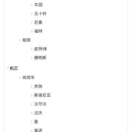
丰田
五十铃
尼桑
福特
船用
底特律
康明斯
机芯
商用车
奔驰
斯堪尼亚
沃尔沃
达夫
曼
雷诺