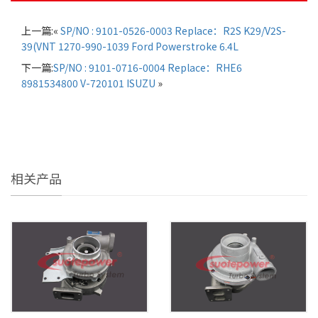
上一篇:«
SP/NO : 9101-0526-0003 Replace：R2S K29/V2S-
39(VNT 1270-990-1039 Ford Powerstroke 6.4L
下一篇:
SP/NO : 9101-0716-0004 Replace：RHE6
8981534800 V-720101 ISUZU
»
相关产品