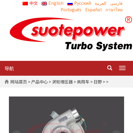
中文
English
Русский
العربية
Português
Español
ภาษาไทย
导航
Togg
navig
网站首页
>
产品中心
>
涡轮增压器
>
商用车
>
日野
> >