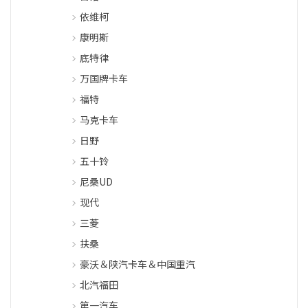
依维柯
康明斯
底特律
万国牌卡车
福特
马克卡车
日野
五十铃
尼桑UD
现代
三菱
扶桑
豪沃＆陕汽卡车＆中国重汽
北汽福田
第一汽车