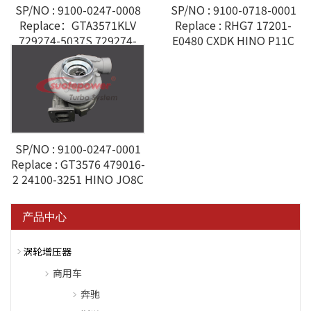
SP/NO : 9100-0247-0008
SP/NO : 9100-0718-0001
Replace：GTA3571KLV
Replace : RHG7 17201-
729274-5037S 729274-
E0480 CXDK HINO P11C
0036 17Z01-E032Z Hino
Ranger Truck 4.6L
SP/NO : 9100-0247-0001
Replace : GT3576 479016-
2 24100-3251 HINO JO8C
产品中心
涡轮增压器
商用车
奔驰