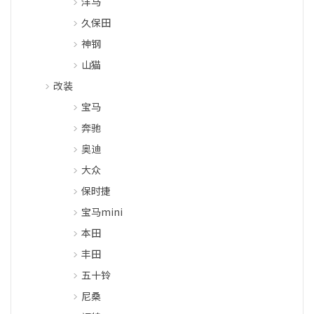
洋马
久保田
神钢
山猫
改装
宝马
奔驰
奥迪
大众
保时捷
宝马mini
本田
丰田
五十铃
尼桑