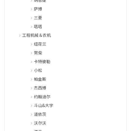
萨博
三菱
塔塔
工程机械＆农机
纽荷兰
常柴
卡特彼勒
小松
帕金斯
杰西博
约翰迪尔
斗山&大宇
道依茨
沃尔沃