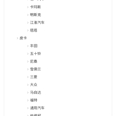
卡玛斯
明斯克
江淮汽车
塔塔
皮卡
丰田
五十铃
尼桑
雪佛兰
三菱
大众
马自达
福特
通用汽车
依维柯