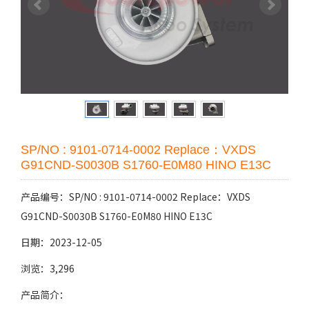
SP/NO : 9101-0714-0002 Replace：VXDS
G91CND-S0030B S1760-E0M80 HINO E13C
产品编号：SP/NO : 9101-0714-0002 Replace：VXDS
G91CND-S0030B S1760-E0M80 HINO E13C
日期：2023-12-05
浏览：3,296
产品简介：